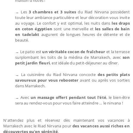
maison d'hôtes !
→ Les
3 chambres et 3 suites
du Riad Nirvana possèdent
toute leur ambiance particulière et leur décoration vous invite
au voyage. Le confort y est optimal, les nuits dans
les draps
en coton égyptien
sont une merveille et
les salles de bain
en tadelakt
augurent de longues heures de détente et de
beauté.
→ Le patio est
un véritable cocon de fraîcheur
et la terrasse
surplombant les toits de la médina de Marrakech, avec
son
petit jardin fleuri
, est idéale du petit-déjeuner au dîner.
→ La cuisinière du Riad Nirvana concocte
des petits plats
savoureux pour vous rebooster
avant ou après vos sorties
dans Marrakech.
→ Avec
un massage offert pendant tout l'été
, le bien-être
sera au rendez-vous pour vous faire atteindre … le nirvana !
N'attendez plus et réservez dès maintenant vos vacances à
Marrakech avec le Riad Nirvana pour
des vacances aussi riches en
découvertes qu'en sérénité
.