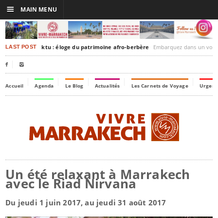
☰
MAIN MENU
rakesh-Timbuktu : éloge du patrimoine afro-berbère
Embarquez dans un voyage culturel dans le temps
LAST POST


Accueil
Agenda
Le Blog
Actualités
Les Carnets de Voyage
Urgenc
Un été relaxant à Marrakech
avec le Riad Nirvana
Du jeudi 1 juin 2017, au jeudi 31 août 2017