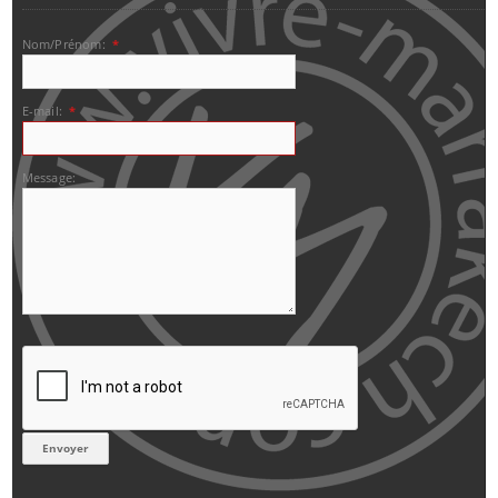
Nom/Prénom:
*
E-mail:
*
Message: