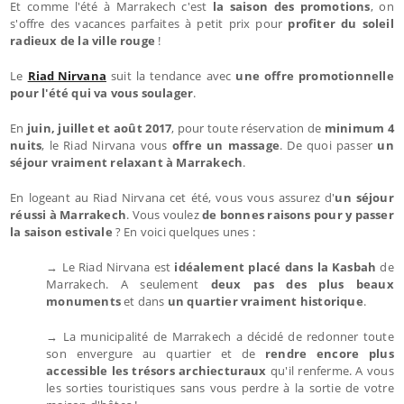
Et comme l'été à Marrakech c'est
la saison des promotions
, on
s'offre des vacances parfaites à petit prix pour
profiter du soleil
radieux de la ville rouge
!
Le
Riad Nirvana
suit la tendance avec
une offre promotionnelle
pour l'été qui va vous soulager
.
En
juin, juillet et août 2017
, pour toute réservation de
minimum 4
nuits
, le Riad Nirvana vous
offre un massage
. De quoi passer
un
séjour vraiment relaxant à Marrakech
.
En logeant au Riad Nirvana cet été, vous vous assurez d'
un séjour
réussi à Marrakech
. Vous voulez
de bonnes raisons pour y passer
la saison estivale
? En voici quelques unes :
→ Le Riad Nirvana est
idéalement placé dans la Kasbah
de
Marrakech. A seulement
deux pas des plus beaux
monuments
et dans
un quartier vraiment historique
.
→ La municipalité de Marrakech a décidé de redonner toute
son envergure au quartier et de
rendre encore plus
accessible les trésors archiecturaux
qu'il renferme. A vous
les sorties touristiques sans vous perdre à la sortie de votre