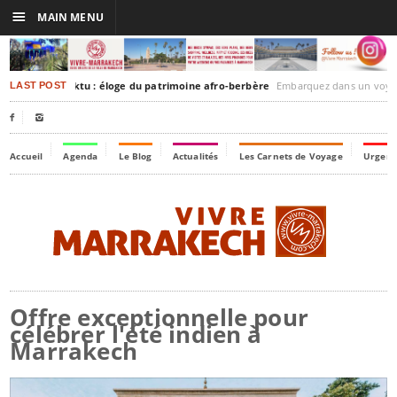
☰
MAIN MENU
akesh-Timbuktu : éloge du patrimoine afro-berbère
Embarquez dans un voyage culturel dans le temps,
LAST POST


Accueil
Agenda
Le Blog
Actualités
Les Carnets de Voyage
Urgenc
Offre exceptionnelle pour
célébrer l'été indien à
Marrakech