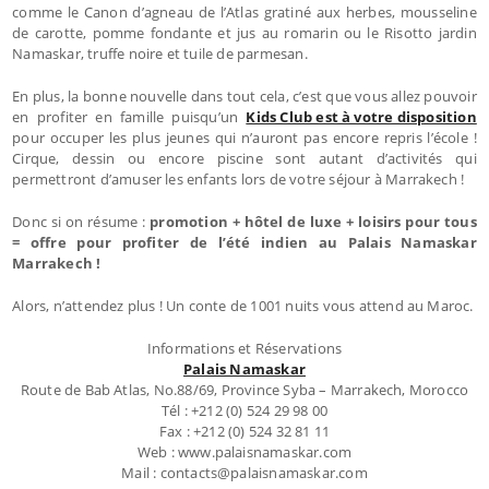
comme le Canon d’agneau de l’Atlas gratiné aux herbes, mousseline
de carotte, pomme fondante et jus au romarin ou le Risotto jardin
Namaskar, truffe noire et tuile de parmesan.
En plus, la bonne nouvelle dans tout cela, c’est que vous allez pouvoir
en profiter en famille puisqu’un
Kids Club est à votre disposition
pour occuper les plus jeunes qui n’auront pas encore repris l’école !
Cirque, dessin ou encore piscine sont autant d’activités qui
permettront d’amuser les enfants lors de votre séjour à Marrakech !
Donc si on résume :
promotion + hôtel de luxe + loisirs pour tous
= offre pour profiter de l’été indien au Palais Namaskar
Marrakech !
Alors, n’attendez plus ! Un conte de 1001 nuits vous attend au Maroc.
Informations et Réservations
Palais Namaskar
Route de Bab Atlas, No.88/69, Province Syba – Marrakech, Morocco
Tél : +212 (0) 524 29 98 00
Fax : +212 (0) 524 32 81 11
Web : www.palaisnamaskar.com
Mail : contacts@palaisnamaskar.com