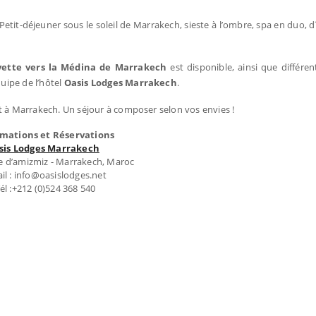
. Petit-déjeuner sous le soleil de Marrakech, sieste à l’ombre, spa en duo, 
ette vers la Médina de Marrakech
est disponible, ainsi que différen
quipe de l’hôtel
Oasis Lodges
Marrakech
.
ant à Marrakech. Un séjour à composer selon vos envies !
rmations et Réservations
sis Lodges Marrakech
e d’amizmiz - Marrakech, Maroc
il : info@oasislodges.net
él :+212 (0)524 368 540