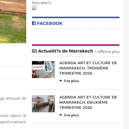
Marrakech.
+ Afficher plus
lire plus

fuge entouré de
lire plus
otre séjour, le

angent vraiment