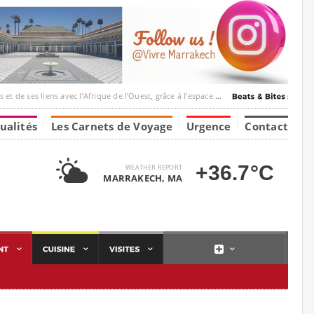
ec l’Afrique de l’Ouest, grâce à l’espace Marrakesh-Tumbuktu.
ualités
Les Carnets de Voyage
Urgence
Contact
+36.7°C
WEATHER REPORT
MARRAKECH, MA