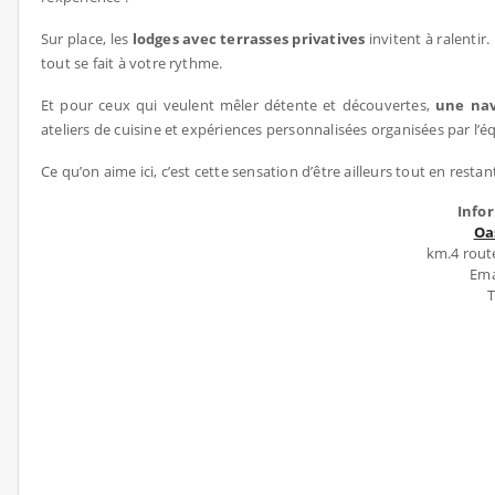
Sur place, les
lodges avec terrasses privatives
invitent à ralentir
tout se fait à votre rythme.
Et pour ceux qui veulent mêler détente et découvertes,
une nav
ateliers de cuisine et expériences personnalisées organisées par l’é
Ce qu’on aime ici, c’est cette sensation d’être ailleurs tout en rest
Info
Oa
km.4 rout
Ema
T