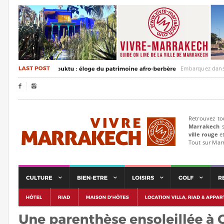
Embarquez dans un voya


Retrouvez to
Marrakech
s
ville rouge
et
Tout sur Mar