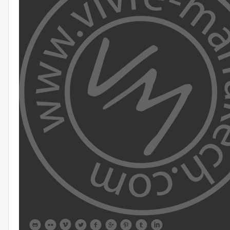








