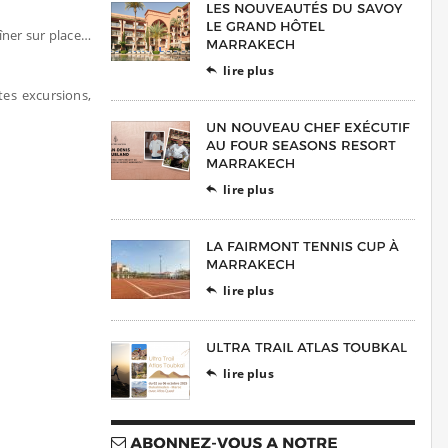
dîner sur place…
lire plus

tes excursions,
lire plus

lire plus

lire plus
