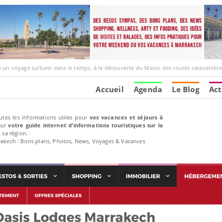
ge culturel dans le temps, à la découverte du Maroc des routes caravanières et de ses liens av
Accueil
Agenda
Le Blog
Act
utes les informations utiles pour
vos vacances et séjours à
ur
votre guide internet d’informations touristiques sur la
 sa région.
rakech : Bons plans, Photos, News, Voyages & Vacances