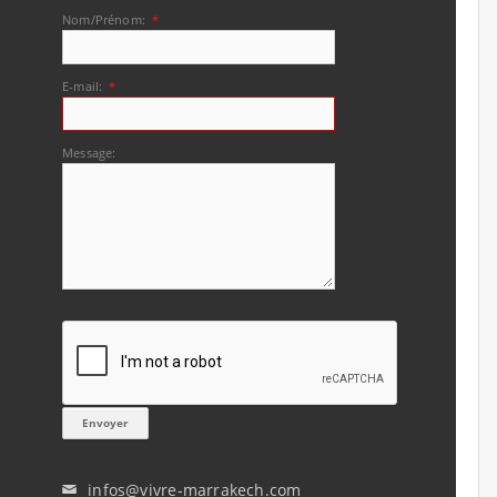
Nom/Prénom:
*
E-mail:
*
Message:
infos@vivre-marrakech.com
✉