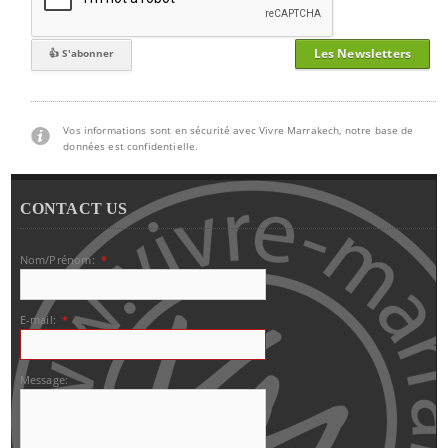
Les Newsletters
Vos informations sont en sécurité avec Vivre Marrakech, notre base de
données est confidentielle.
CONTACT US
Nom/Prénom:
*
E-mail:
*
Message: