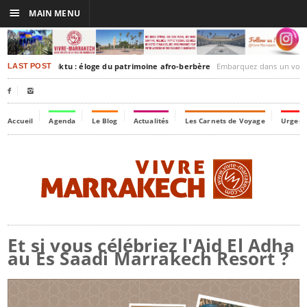
☰
MAIN MENU
rakesh-Timbuktu : éloge du patrimoine afro-berbère
Embarquez dans un voyage culturel dans le temps
LAST POST


Accueil
Agenda
Le Blog
Actualités
Les Carnets de Voyage
Urgenc
Et si vous célébriez l'Aid El Adha
au Es Saadi Marrakech Resort ?