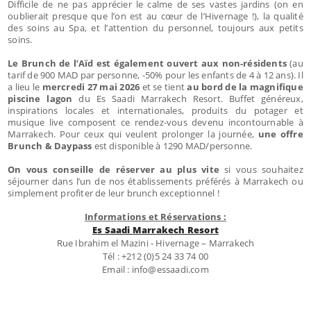
Difficile de ne pas apprécier le calme de ses vastes jardins (on en
oublierait presque que l’on est au cœur de l’Hivernage !), la qualité
des soins au Spa, et l’attention du personnel, toujours aux petits
soins.
Le Brunch de l’Aïd est également ouvert aux non-résidents
(au
tarif de 900 MAD par personne, -50% pour les enfants de 4 à 12 ans). Il
a lieu le
mercredi 27 mai 2026
et se tient
au bord de la magnifique
piscine lagon
du Es Saadi Marrakech Resort. Buffet généreux,
inspirations locales et internationales, produits du potager et
musique live composent ce rendez-vous devenu incontournable à
Marrakech. Pour ceux qui veulent prolonger la journée,
une offre
Brunch & Daypass
est disponible à 1290 MAD/personne.
On vous conseille de réserver au plus vite
si vous souhaitez
séjourner dans l’un de nos établissements préférés à Marrakech ou
simplement profiter de leur brunch exceptionnel !
Informations et Réservations :
Es Saadi Marrakech Resort
Rue Ibrahim el Mazini - Hivernage – Marrakech
Tél : +212 (0)5 24 33 74 00
Email : info@essaadi.com