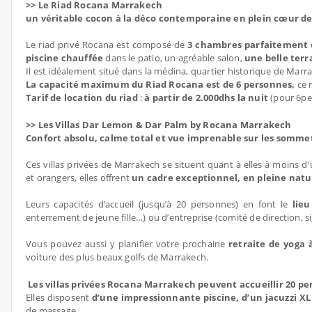
>> Le Riad Rocana Marrakech
un véritable cocon à la déco contemporaine en plein cœur d
Le riad privé Rocana est composé de
3 chambres parfaitement 
piscine chauffée
dans le patio, un agréable salon,
une belle terra
Il est idéalement situé dans la médina, quartier historique de Marr
La capacité maximum du Riad Rocana est de 6 personnes,
ce 
Tarif de location du riad
:
à partir de 2.000dhs la nuit
(pour 6pe
>> Les Villas Dar Lemon & Dar Palm by
Rocana Marrakech
Confort absolu, calme total et vue imprenable sur les somme
Ces villas privées de Marrakech se situent quant à elles à moins d'
et orangers, elles offrent
un cadre exceptionnel, en pleine natu
Leurs capacités d’accueil (jusqu’à 20 personnes) en font le
lieu
enterrement de jeune fille…) ou d’entreprise (comité de direction, 
Vous pouvez aussi y planifier votre prochaine
retraite de yoga 
voiture des plus beaux golfs de Marrakech.
Les villas privées Rocana Marrakech peuvent accueillir 20 p
Elles disposent
d’une impressionnante piscine, d’un jacuzzi XL
de massage.