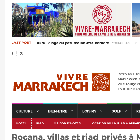
Embarquez dans un voya


Retrouvez to
Marrakech
s
ville rouge
et
Tout sur Mar