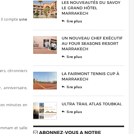
, il compte
une
lire plus

lire plus

ers, citronniers
lire plus
, anniversaire,

ues minutes en
lire plus

hammam et salle