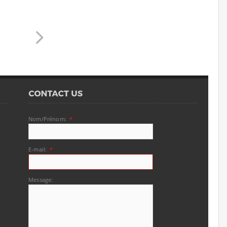
Nom/Prénom:
*
E-mail:
*
Message: