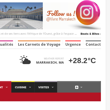
ec l’Afrique de l’Ouest, grâce à l’espace Marrakesh-Tumbuktu.
ualités
Les Carnets de Voyage
Urgence
Contact
+28.2°C
WEATHER REPORT
MARRAKECH, MA