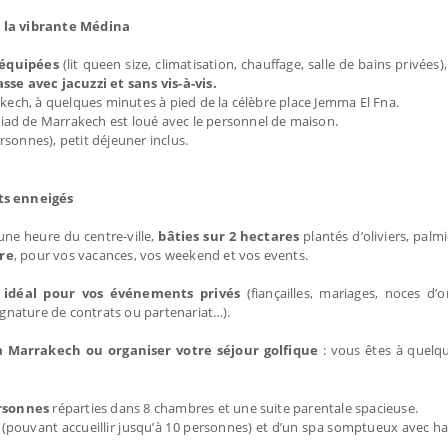
e la vibrante Médina
équipées
(lit queen size, climatisation, chauffage, salle de bains privées)
sse avec jacuzzi et sans vis-à-vis.
akech, à quelques minutes à pied de la célèbre place Jemma El Fna.
riad de Marrakech est loué avec le personnel de maison.
rsonnes), petit déjeuner inclus.
ts enneigés
une heure du centre-ville,
bâties sur 2 hectares
plantés d’oliviers, palmi
re
, pour vos vacances, vos weekend et vos events.
 idéal pour vos événements privés
(fiançailles, mariages, noces d’or
signature de contrats ou partenariat…).
à Marrakech ou organiser votre séjour golfique
: vous êtes à quelq
ersonnes
réparties dans 8 chambres et une suite parentale spacieuse.
(pouvant accueillir jusqu’à 10 personnes) et d’un spa somptueux avec 