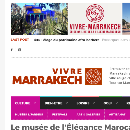
Embarquez dans un voya


Retrouvez to
Marrakech
s
ville rouge
et
Tout sur Mar