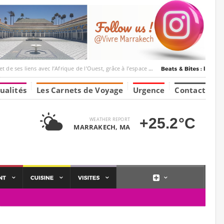
ec l’Afrique de l’Ouest, grâce à l’espace Marrakesh-Tumbuktu.
ualités
Les Carnets de Voyage
Urgence
Contact
+25.2°C
WEATHER REPORT
MARRAKECH, MA