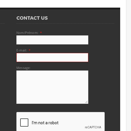
Nom/Prénom:
*
E-mail:
*
Message: