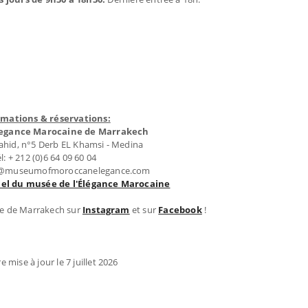
rmations & réservations:
legance Marocaine de Marrakech
ahid, n°5 Derb EL Khamsi - Medina
l: + 212 (0)6 64 09 60 04
ct@museumofmoroccanelegance.com
ciel du musée de l'Élégance Marocaine
ce de Marrakech sur
Instagram
et sur
Facebook
!
e mise à jour le 7 juillet 2026