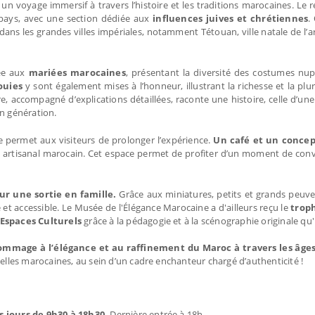
 un voyage immersif à travers l’histoire et les traditions marocaines. Le 
 pays, avec une section dédiée aux
influences juives et chrétiennes
.
ans les grandes villes impériales, notamment Tétouan, ville natale de l’art
iée aux
mariées marocaines
, présentant la diversité des costumes nup
ouies
y sont également mises à l’honneur, illustrant la richesse et la plur
, accompagné d’explications détaillées, raconte une histoire, celle d’un
en génération.
permet aux visiteurs de prolonger l’expérience.
Un café et un concep
e artisanal marocain. Cet espace permet de profiter d’un moment de convi
ur une sortie en famille.
Grâce aux miniatures, petits et grands peuve
t accessible. Le Musée de l'Élégance Marocaine a d'ailleurs reçu le
trop
Espaces Culturels
grâce à la pédagogie et à la scénographie originale qu'
ommage à l’élégance et au raffinement du Maroc à travers les âge
nelles marocaines, au sein d’un cadre enchanteur chargé d’authenticité !
s jours de 9h30 à 18h30.
Dernière entrée à 18h.