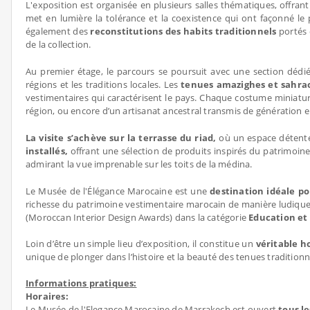
L'exposition est organisée en plusieurs salles thématiques, offrant
met en lumière la tolérance et la coexistence qui ont façonné le
également des
reconstitutions des habits traditionnels
portés d
de la collection.
Au premier étage, le parcours se poursuit avec une section déd
régions et les traditions locales. Les
tenues amazighes et sahra
vestimentaires qui caractérisent le pays. Chaque costume miniature
région, ou encore d’un artisanat ancestral transmis de génération 
La visite s’achève sur la terrasse du riad,
où un espace détente 
installés,
offrant une sélection de produits inspirés du patrimoin
admirant la vue imprenable sur les toits de la médina.
Le Musée de l'Élégance Marocaine est une
destination idéale po
richesse du patrimoine vestimentaire marocain de manière ludique e
(Moroccan Interior Design Awards) dans la catégorie
Education et 
Loin d’être un simple lieu d’exposition, il constitue un
véritable h
unique de plonger dans l’histoire et la beauté des tenues tradition
Informations pratiques:
Horaires:
Le Musée de l'Elegance Marocaine de Marrakech est ouvert
tous le