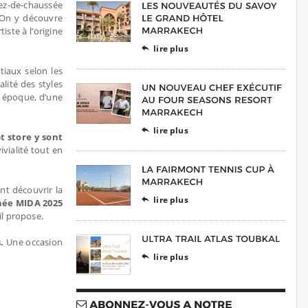
rez-de-chaussée
 On y découvre
iste à l’origine
lire plus

tiaux selon les
alité des styles
e époque, d’une
lire plus

t store y sont
vialité tout en
nt découvrir la
lire plus

hée MIDA 2025
il propose.
s.
Une occasion
lire plus
