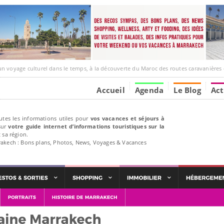
ge culturel dans le temps, à la découverte du Maroc des routes caravanières et de ses liens av
Accueil
Agenda
Le Blog
Act
utes les informations utiles pour
vos vacances et séjours à
ur
votre guide internet d’informations touristiques sur la
 sa région.
rakech : Bons plans, Photos, News, Voyages & Vacances