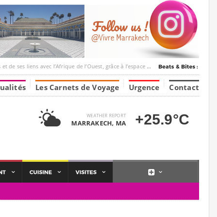
ec l’Afrique de l’Ouest, grâce à l’espace Marrakesh-Tumbuktu.
ualités
Les Carnets de Voyage
Urgence
Contact
+25.9°C
WEATHER REPORT
MARRAKECH, MA