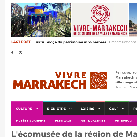
Embarquez dans un voya


Retrouvez to
Marrakech
s
ville rouge
et
Tout sur Mar