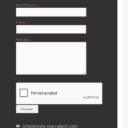
Nom/Prénom:
*
E-mail:
*
Message:
infos@vivre-marrakech.com
✉