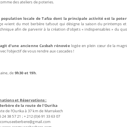
comme des ateliers de poteries.
 population locale de Tafza dont la principale activité est la poter
ge «vient du mot berbère tafsout qui désigne la saison du printemps et 
a technique afin de parvenir à la création d’objets « indispensables » du qu
’agit d’une ancienne Casbah rénovée
logée en plein cœur de la magni
ec l’objectif de vous rendre aux cascades !
aine, de
9h30 et 19h
.
mations et Réservations :
erbère de la route de l’Ourika
ute de l’Ourika à 37 km de Marrakech
 5 24 38 57 21 ; + 212 (0)6 91 33 63 07
 ecomuseeberbere@gmail.com