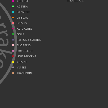
CULTURE
PLAN DU SITE
AGENDA
BIEN-ETRE
LE BLOG
LOISIRS
ACTUALITÉS
GOLF
RESTOS & SORTIES
SHOPPING
IMMOBILIER
HÉBERGEMENT
CUISINE
VISITES
TRANSPORT