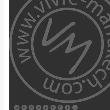








