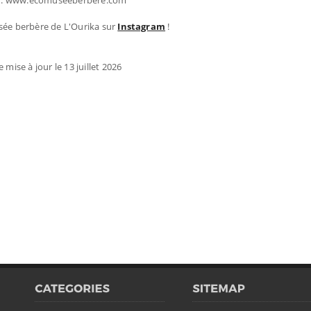
b : www.ecomuseeberbere.com
sée berbère de L'Ourika sur
Instagram
!
 mise à jour le 13 juillet 2026