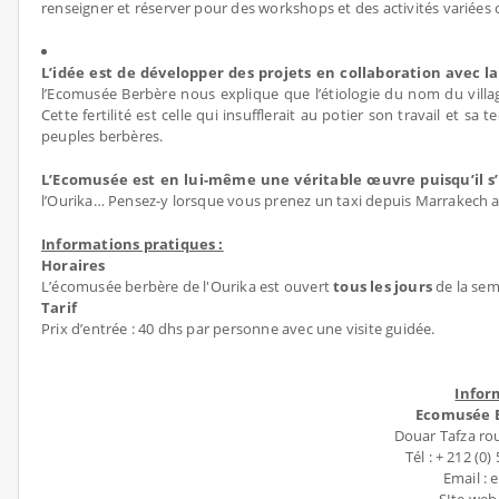
renseigner et réserver pour des workshops et des activités variées 
L’idée est de développer des projets en collaboration avec la
l’Ecomusée Berbère nous explique que l’étiologie du nom du villa
Cette fertilité est celle qui insufflerait au potier son travail et s
peuples berbères.
L’Ecomusée est en lui-même une véritable œuvre puisqu’il s
l’Ourika… Pensez-y lorsque vous prenez un taxi depuis Marrakech av
Informations pratiques :
Horaires
L’écomusée berbère de l'Ourika est ouvert
tous les jours
de la sem
Tarif
Prix d’entrée : 40 dhs par personne avec une visite guidée.
Infor
Ecomusée B
Douar Tafza ro
Tél : + 212 (0)
Email :