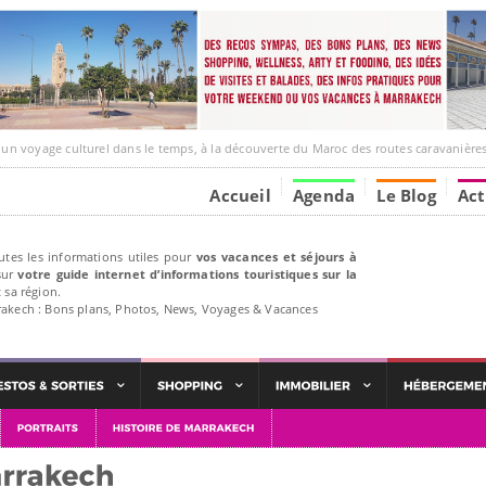
ge culturel dans le temps, à la découverte du Maroc des routes caravanières et de ses liens av
Accueil
Agenda
Le Blog
Act
utes les informations utiles pour
vos vacances et séjours à
ur
votre guide internet d’informations touristiques sur la
 sa région.
rakech : Bons plans, Photos, News, Voyages & Vacances