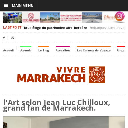
☰
MAIN MENU
rakesh-Timbuktu : éloge du patrimoine afro-berbère
Embarquez dans un voyage culturel dans le temps,
LAST POST


Accueil
Agenda
Le Blog
Actualités
Les Carnets de Voyage
Urgenc
l'Art selon Jean Luc Chilloux,
grand fan de Marrakech.