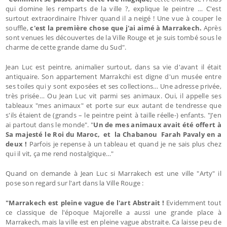
qui domine les remparts de la ville ?, explique le peintre … C'est
surtout extraordinaire l'hiver quand il a neigé ! Une vue à couper le
souffle,
c'est la première chose que j'ai aimé à Marrakech.
Après
sont venues les découvertes de la Ville Rouge et je suis tombé sous le
charme de cette grande dame du Sud".
Jean Luc est peintre, animalier surtout, dans sa vie d'avant il était
antiquaire. Son appartement Marrakchi est digne d'un musée entre
ses toiles qui y sont exposées et ses collections… Une adresse privée,
très prisée… Ou Jean Luc vit parmi ses animaux. Oui, il appelle ses
tableaux "mes animaux" et porte sur eux autant de tendresse que
s'ils étaient de (grands – le peintre peint à taille réelle-) enfants. "J'en
ai partout dans le monde". "
Un de mes animaux avait été offert à
Sa majesté le Roi du Maroc, et la Chabanou Farah Pavaly en a
deux !
Parfois je repense à un tableau et quand je ne sais plus chez
qui il vit, ça me rend nostalgique…"
Quand on demande à Jean Luc si Marrakech est une ville "Arty" il
pose son regard sur l'art dans la Ville Rouge :
"Marrakech est pleine vague de l'art Abstrait !
Evidemment tout
ce classique de l'époque Majorelle a aussi une grande place à
Marrakech, mais la ville est en pleine vague abstraite. Ca laisse peu de