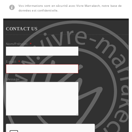
Vos informations sont en sécurité avec Vivre Marrakech, notre base de
données est confidentielle.
CONTACT US
Nom/Prénom:
*
E-mail:
*
Message: