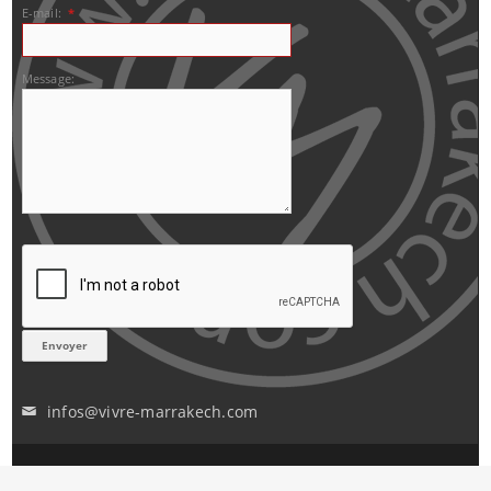
E-mail:
*
Message:
infos@vivre-marrakech.com
✉