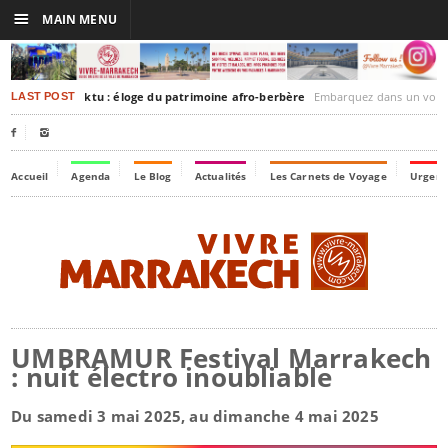
☰
MAIN MENU
rakesh-Timbuktu : éloge du patrimoine afro-berbère
Embarquez dans un voyage culturel dans le temps,
LAST POST


Accueil
Agenda
Le Blog
Actualités
Les Carnets de Voyage
Urgenc
UMBRAMUR Festival Marrakech
: nuit électro inoubliable
Du samedi 3 mai 2025, au dimanche 4 mai 2025