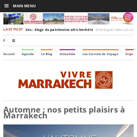
☰
MAIN MENU
rakesh-Timbuktu : éloge du patrimoine afro-berbère
Embarquez dans un voyage culturel dans le temps,
LAST POST


Accueil
Agenda
Le Blog
Actualités
Les Carnets de Voyage
Urgenc
Automne : nos petits plaisirs à
Marrakech