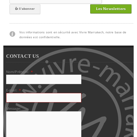
Les Newsletters
Vos informations sont en sécurité avec Vivre Marrakech, notre base de
données est confidentielle.
CONTACT US
Nom/Prénom:
*
E-mail:
*
Message: