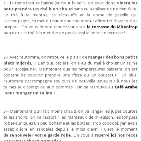
1 - la température baisse (surtout le soir), on peut donc
s’installer
pour prendre un thé bien chaud
sans culpabiliser de ne rien faire.
Le thé à la menthe, ça réchauffe et la corne de gazelle qui
l’accompagne, ça met du baume au coeur pour affronter l’hiver qui se
prépare. On vous donne rendez-vous sur
la terrasse du MRooftop
parce que le thé à la menthe on peut aussi le boire en terrasse !
2 - Avec l’automne, on retrouve le plaisir de
manger des bons petits
plats mijotés, !
Bah oui, cet été, on a eu du mal à choisir un tajine
pour le déjeuner. Maintenant que les températures baissent, on est
content de pouvoir prendre une rfissa ou un couscous ! En plus,
l’automne s’accompagne toujours de nouvelle saveurs : à nous les
tajines aux coings ou aux pommes ! On se retrouve au
Café Arabe
pour manger un tajine ?
3 - Maintenant qu’il fait moins chaud, on va ranger les jupes courtes
et les shorts, on va ressortir les manteaux de mi-saison, les longues
robes-tuniques un peu bohème et les bottes : trop coooool, j’en avais
assez d'être en sandales depuis le mois d’avril ! C'est le moment
de
renouveler votre garde robe
. On vous a reservé
ici
nos recos
pour votre shopping mode !