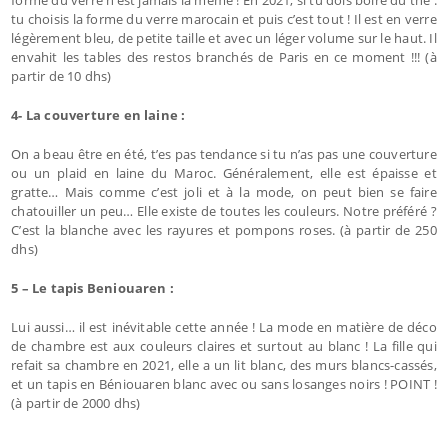
forme du verre n’est jamais la même ! En 2021, si tu dois boire du thé :
tu choisis la forme du verre marocain et puis c’est tout ! Il est en verre
légèrement bleu, de petite taille et avec un léger volume sur le haut. Il
envahit les tables des restos branchés de Paris en ce moment !!! (à
partir de 10 dhs)
4- La couverture en laine :
On a beau être en été, t’es pas tendance si tu n’as pas une couverture
ou un plaid en laine du Maroc. Généralement, elle est épaisse et
gratte… Mais comme c’est joli et à la mode, on peut bien se faire
chatouiller un peu… Elle existe de toutes les couleurs. Notre préféré ?
C’est la blanche avec les rayures et pompons roses. (à partir de 250
dhs)
5 – Le tapis Beniouaren :
Lui aussi… il est inévitable cette année ! La mode en matière de déco
de chambre est aux couleurs claires et surtout au blanc ! La fille qui
refait sa chambre en 2021, elle a un lit blanc, des murs blancs-cassés,
et un tapis en Béniouaren blanc avec ou sans losanges noirs ! POINT !
(à partir de 2000 dhs)