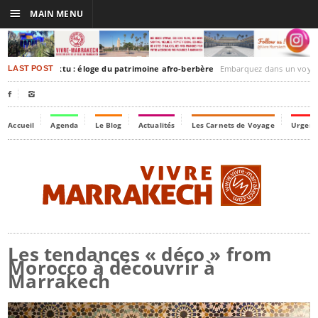
☰
MAIN MENU
akesh-Timbuktu : éloge du patrimoine afro-berbère
Embarquez dans un voyage culturel dans le temps, 
LAST POST


Accueil
Agenda
Le Blog
Actualités
Les Carnets de Voyage
Urgenc
Les tendances « déco » from
Morocco à découvrir à
Marrakech