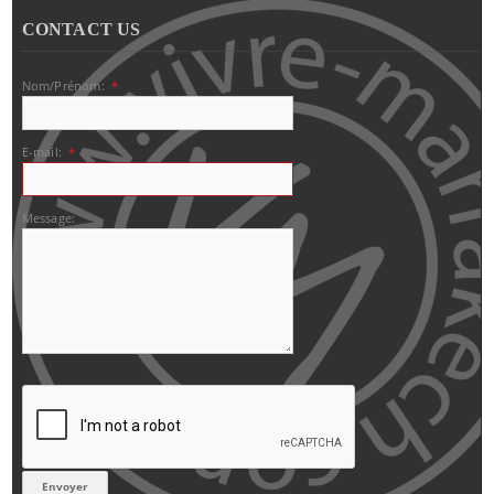
CONTACT US
Nom/Prénom:
*
E-mail:
*
Message: