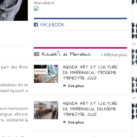
Marrakech.
+ Afficher plus
 part des films
éalisateur de ce
lire plus

 Nabil Ayouch a
cteurs marocains
igue, elle est
, solidarité &
lire plus
