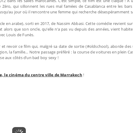
 2012 dans les salles marocaines. C’est simple, ce film est une claque ! A l
mé Zéro, qui sillonnent les rues mal famées de Casablanca entre les bars
 Jusqu’au jour où il rencontre une femme qui recherche désespéramment sa 
e en arabe), sorti en 2017, de Nassim Abbasi. Cette comédie revient sur l’
alors que son oncle, qu’elle n’a pas vu depuis des années, vient habite
vec Louis de Funès.
r et revoir ce film qui, malgré sa date de sortie (#oldschool), aborde des
igion, la famille… Notre passage préféré : la course de voitures en plein C
ise aux côtés d’un bad boy sexy !
ée, le cinéma du centre ville de Marrakech
!