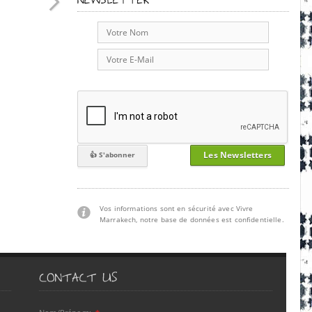
Les Newsletters
Vos informations sont en sécurité avec Vivre
Marrakech, notre base de données est confidentielle.