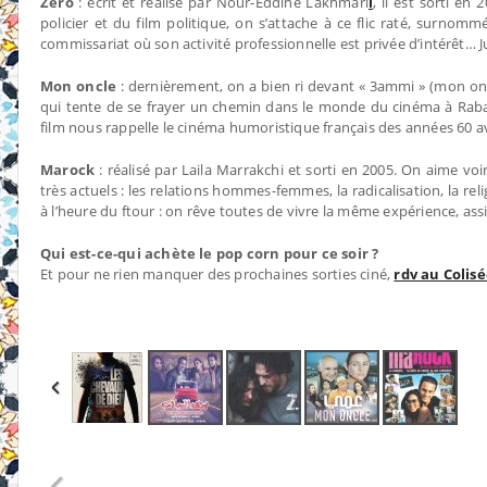
Zéro
: écrit et réalisé par Nour-Eddine Lakhmari
i
, il est sorti en
policier et du film politique, on s’attache à ce flic raté, surnom
commissariat où son activité professionnelle est privée d’intérêt…
Mon oncle
: dernièrement, on a bien ri devant « 3ammi » (mon oncl
qui tente de se frayer un chemin dans le monde du cinéma à Rabat 
film nous rappelle le cinéma humoristique français des années 60 a
Marock
: réalisé par Laila Marrakchi et sorti en 2005. On aime voi
très actuels : les relations hommes-femmes, la radicalisation, la rel
à l’heure du ftour : on rêve toutes de vivre la même expérience, ass
Qui est-ce-qui achète le pop corn pour ce soir ?
Et pour ne rien manquer des prochaines sorties ciné,
rdv au Colis