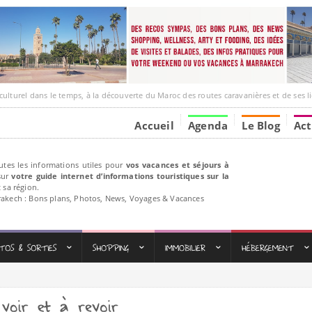
l dans le temps, à la découverte du Maroc des routes caravanières et de ses liens avec l
Accueil
Agenda
Le Blog
Act
utes les informations utiles pour
vos vacances et séjours à
ur
votre guide internet d’informations touristiques sur la
 sa région.
rakech : Bons plans, Photos, News, Voyages & Vacances