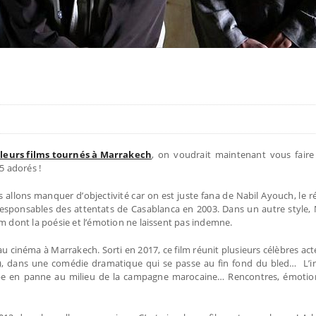
lleurs films tournés à Marrakech
, on voudrait maintenant vous faire
5 adorés !
s allons manquer d’objectivité car on est juste fana de Nabil Ayouch, le r
 responsables des attentats de Casablanca en 2003. Dans un autre style,
lm dont la poésie et l’émotion ne laissent pas indemne.
u au cinéma à Marrakech. Sorti en 2017, ce film réunit plusieurs célèbres a
dans une comédie dramatique qui se passe au fin fond du bled… L’intr
be en panne au milieu de la campagne marocaine… Rencontres, émotions