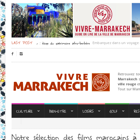
Embarquez dans un voyage culture


Retrouvez to
Marrakech
s
ville rouge
et
Tout sur Mar