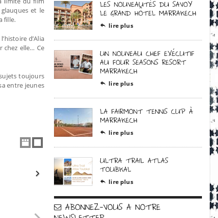
a limite du film
 glauques et le
fille.
lire plus

histoire d’Alia
r chez elle… Ce
 sujets toujours
lire plus

asa entre jeunes
lire plus

lire plus
