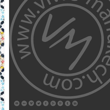








