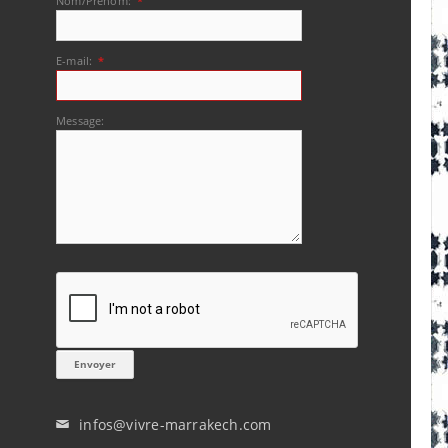
Nom/Prénom:
*
E-mail:
*
Message:
infos@vivre-marrakech.com
✉