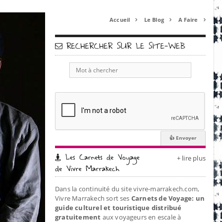
Accueil
Le Blog
A Faire



+ lire plus
Dans la continuité du site vivre-marrakech.com,
Vivre Marrakech sort ses
Carnets de Voyage: un
guide culturel et touristique distribué
gratuitement
aux voyageurs en escale à