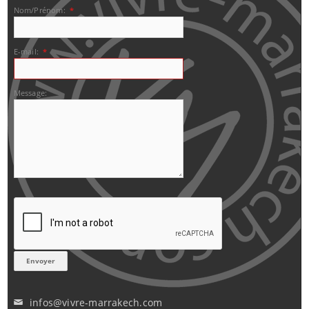
Nom/Prénom:
*
E-mail:
*
Message:
infos@vivre-marrakech.com
✉