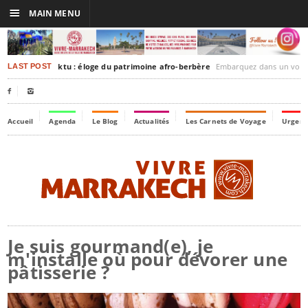
☰
MAIN MENU
rakesh-Timbuktu : éloge du patrimoine afro-berbère
Embarquez dans un voyage culturel dans le temps,
LAST POST


Accueil
Agenda
Le Blog
Actualités
Les Carnets de Voyage
Urgenc
Je suis gourmand(e), je
m'installe où pour dévorer une
pâtisserie ?