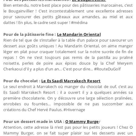
Bien entendu, notre best place pour des pâtisseries marocaines, c’est
le Bougainvillier ! C’est incontestablement une excellente adresses
pour savourer des petits gâteaux aux amandes, au miel et aux
dattes ! En plus, le cadre sest super ! #médina
Pour de la pâtisserie fine :
Le Mandarin Oriental
Rien de tel que de s’installer à la table d’un palace pour savourer un
dessert aux goûts uniques ! Au Mandarin Oriental, on aime manger
léger en plat pour craquer totalement sur la notre sucrée de fin de
repas ! On ne s’est toujours pas remis de la pastilla au praliné
noisette, perles de poire aux épices douce by la Chef Meryem
Cherkaoui d'il y a plus d'un an... C'est pour dire... #RouteDuGolf
Pour du chocolat :
Le Es Saadi Marrakech Resort
Le seul endroit à Marrakech où manger du chocolat de ouf, c’est au
Es Saadi Marrakech Resort : il a ouvert il y a quelques années sa
première chocolaterie. On y découvre une large sélection pralinées,
enrobées ou fourrées… Impossible de ne pas succomber aux
créations du Chef Hervé Paulus. #Hivernage
Pour un dessert made in USA :
O Mammy Burge
r
Attention, cette adresse là n’est pas pour les petits joueurs ! Chez O
Mammy Burger, on se fait super plaisir sur les desserts avec un