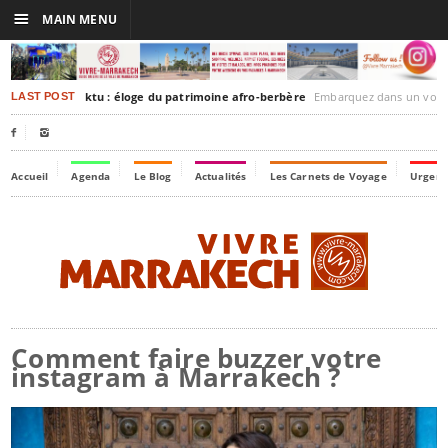
☰
MAIN MENU
rakesh-Timbuktu : éloge du patrimoine afro-berbère
Embarquez dans un voyage culturel dans le temps,
LAST POST


Accueil
Agenda
Le Blog
Actualités
Les Carnets de Voyage
Urgenc
Comment faire buzzer votre
instagram à Marrakech ?