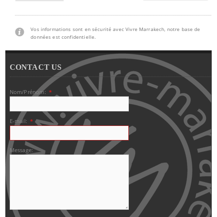
Vos informations sont en sécurité avec Vivre Marrakech, notre base de
données est confidentielle.
CONTACT US
Nom/Prénom:
*
E-mail:
*
Message: