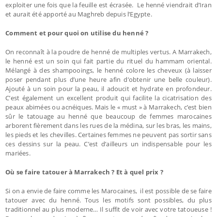
exploiter une fois que la feuille est écrasée. Le henné viendrait d’Iran
et aurait été apporté au Maghreb depuis l’Egypte.
Comment et pour quoi on utilise du henné ?
On reconnaît à la poudre de henné de multiples vertus. A Marrakech,
le henné est un soin qui fait partie du rituel du hammam oriental.
Mélangé à des shampooings, le henné colore les cheveux (à laisser
poser pendant plus d’une heure afin d’obtenir une belle couleur).
Ajouté à un soin pour la peau, il adoucit et hydrate en profondeur.
C’est également un excellent produit qui facilite la cicatrisation des
peaux abimées ou acnéiques. Mais le « must » à Marrakech, c’est bien
sûr le tatouage au henné que beaucoup de femmes marocaines
arborent fièrement dans les rues de la médina, sur les bras, les mains,
les pieds et les chevilles. Certaines femmes ne peuvent pas sortir sans
ces dessins sur la peau. C’est d’ailleurs un indispensable pour les
mariées.
Où se faire tatouer à Marrakech ? Et à quel prix ?
Si on a envie de faire comme les Marocaines, il est possible de se faire
tatouer avec du henné. Tous les motifs sont possibles, du plus
traditionnel au plus moderne… Il suffit de voir avec votre tatoueuse !