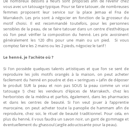
De nombreux dessins à fleurs sont proposés afin de revenir chez
vous avec un tatouage typique. Pour se faire tatouer, de nombreuses
femmes proposent leur service sur la place Jemaa el Fna de
Marrakech. Les prix sont à négocier en fonction de la grosseur du
motif choisi. Il est recommandé toutefois, pour les personnes
sensibles de la peau, de se faire tatouer dans un centre d’esthétique
où l’on peut vérifier la composition du henné. Les prix avoisinent
généralement les 120 dhs pour une main ou un pied. Si vous
comptez faire les 2 mains ou les 2 pieds, négociez le tarif !
Le henné, je l’achète où ?
Si l’on possède quelques talents artistiques et que l’on se sent de
reproduire les jolis motifs orangés à la maison, on peut acheter
facilement du henné en poudre et des « seringues » (afin de déposer
le produit SUR la peau et non pas SOUS la peau comme un vrai
tatouage !) chez les vendeurs d’épices de Marrakech, chez les
herboristes de la médina et parfois, également, dans les pharmacies
et dans les centres de beauté. Si l’on veut jouer à l’apprentie
marocaine, on peut acheter toute la panoplie de hammam afin de
reproduire, chez soi, le rituel de beauté traditionnel. Pour cela, en
plus du henné, il vous faudra un savon noir, un gant de gommage et
éventuellement du ghassoul (argile adoucissante pour la peau).