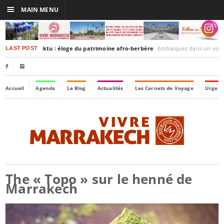
☰
MAIN MENU
rakesh-Timbuktu : éloge du patrimoine afro-berbère
Embarquez dans un voyage culturel dans le temps
LAST POST


Accueil
Agenda
Le Blog
Actualités
Les Carnets de Voyage
Urgenc
The « Topo » sur le henné de
Marrakech