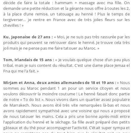
décide de faire la totale : hammam + massage avec ma fille. On
demande une petite réduction et la gérante nous offre à toutes les 2,
à la place d’une remise, un tatouage au henné ! Plus le temps de
tergiverser… je rentre en France avec de très jolies fleurs sur les
chevilles ! »
Ku, Japonaise de 27 ans :
« Moi, je ne suis pas très rassurée par les
produits qui peuvent se retrouver dans le henné. Je trouve cela très
joli mais je ne pense pas me faire tatouer au Maroc. »
Tom, Irlandais de 15 ans :
« Je voulais quelque chose d’un peu plus
tribal, mais je suis content du résultat. C’est une dame place Jemaa el
Fna qui me l’a fait. »
Mirjam et Anna, deux amies allemandes de 18 et 19 ans :
« Nous
sommes au Maroc pendant 1 an pour un service citoyen et nous
voulons découvrir la moindre coutume ! Le henné faisait donc partie
de notre « To do list ». Nous vivons dans un quartier assez populaire
de Marrakech. Nous avons été très vite remarquées là-bas et nous
avons rapidement sympathisé avec une voisine qui nous a proposé
de nous tatouer les mains. Cela a pris une bonne après-midi entre
l’application du henné et le séchage. Sa fille avait préparé des petits
gâteaux et du thé pour accompagner l’activité. C’était super sympa et