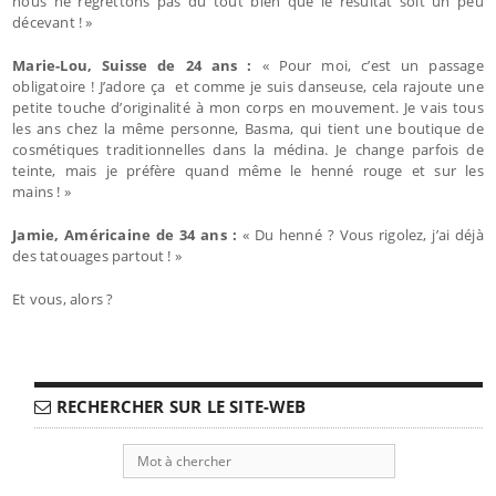
nous ne regrettons pas du tout bien que le résultat soit un peu
décevant ! »
Marie-Lou, Suisse de 24 ans :
« Pour moi, c’est un passage
obligatoire ! J’adore ça et comme je suis danseuse, cela rajoute une
petite touche d’originalité à mon corps en mouvement. Je vais tous
les ans chez la même personne, Basma, qui tient une boutique de
cosmétiques traditionnelles dans la médina. Je change parfois de
teinte, mais je préfère quand même le henné rouge et sur les
mains ! »
Jamie, Américaine de 34 ans :
« Du henné ? Vous rigolez, j’ai déjà
des tatouages partout ! »
Et vous, alors ?
RECHERCHER SUR LE SITE-WEB