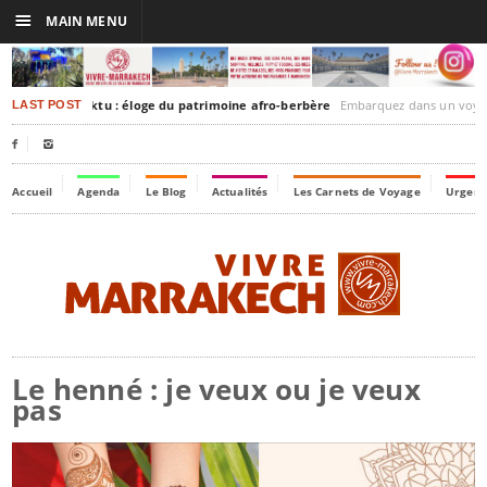
☰
MAIN MENU
rakesh-Timbuktu : éloge du patrimoine afro-berbère
Embarquez dans un voyage culturel dans le temps,
LAST POST


Accueil
Agenda
Le Blog
Actualités
Les Carnets de Voyage
Urgenc
Le henné : je veux ou je veux
pas