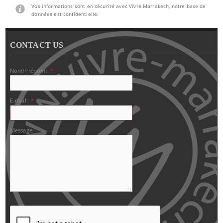
Vos informations sont en sécurité avec Vivre Marrakech, notre base de
données est confidentielle.
CONTACT US
Nom/Prénom:
*
E-mail:
*
Message: