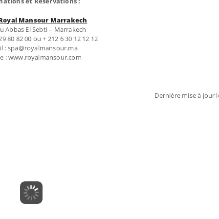
mations et Réservations :
Royal Mansour Marrakech
u Abbas El Sebti – Marrakech
 29 80 82 00 ou + 212 6 30 12 12 12
il : spa@royalmansour.ma
te : www.royalmansour.com
Dernière mise à jour le