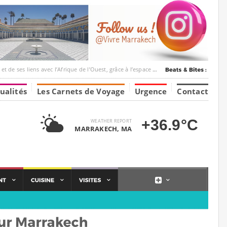
c l’Afrique de l’Ouest, grâce à l’espace Marrakesh-Tumbuktu.
ualités
Les Carnets de Voyage
Urgence
Contact
+36.9°C
WEATHER REPORT
MARRAKECH, MA