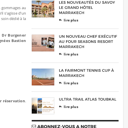
des gommages au
’il s’agisse d’un
soin dédié à la
lire plus

s, Dr Burgener
gnées Bastien
lire plus

lire plus

ur réservation
.
lire plus
