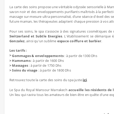
La carte des soins propose une véritable odyssée sensorielle à Mar
savon noir et des enveloppements purifiants maîtrisés à la perfect
massage sur-mesure ultra-personnalisé, d’une séance d'éveil des s
future maman, les thérapeutes adaptent chaque pression à vos a
Pour ses soins, le spa s'associe à des signatures cosmétiques 
Switzerland et Subtle Energies
. L'établissement se démarque 
Gonzalez
, ainsi qu'un sublime
espace coiffure et barbier
.
Les tarifs :
>
Gommages & enveloppements
: à partir de 1300 Dhs
> Hammams
: à partir de 1600 Dhs
> Massages
: à partir de 1750 Dhs
> Soins du visage
: à partir de 1800 Dhs
Retrouvez toute la carte des soins du spa juste
ici
.
Le Spa du Royal Mansour Marrakech
accueille les résidents de 
Un lieu qui ravira tous les amateurs de bien-être en quête d'une ex