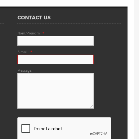
Nom/Prénom:
*
E-mail:
*
Message: