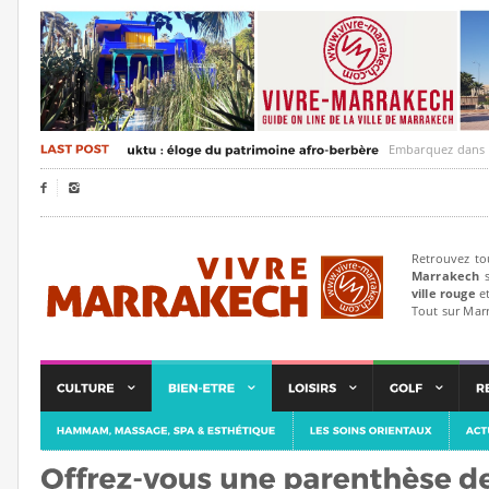
Embarquez dans un voyag


Retrouvez to
Marrakech
s
ville rouge
et
Tout sur Mar