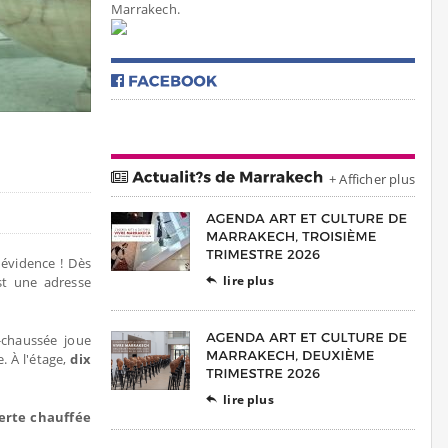
Marrakech.
+ Afficher plus
évidence ! Dès
lire plus
st une adresse

-chaussée joue
. À l'étage,
dix
lire plus

erte chauffée