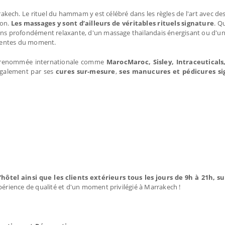
rakech. Le rituel du hammam y est célébré dans les règles de l'art avec 
ion.
Les massages y sont d’ailleurs de véritables rituels signature
. Qu
ens profondément relaxante, d'un massage thaïlandais énergisant ou d'un 
ttentes du moment.
de renommée internationale comme
MarocMaroc, Sisley, Intraceutical
également par ses
cures sur-mesure
,
ses manucures et pédicures si
l'hôtel ainsi que les clients extérieurs tous les jours de 9h à 21h, s
périence de qualité et d'un moment privilégié à Marrakech !