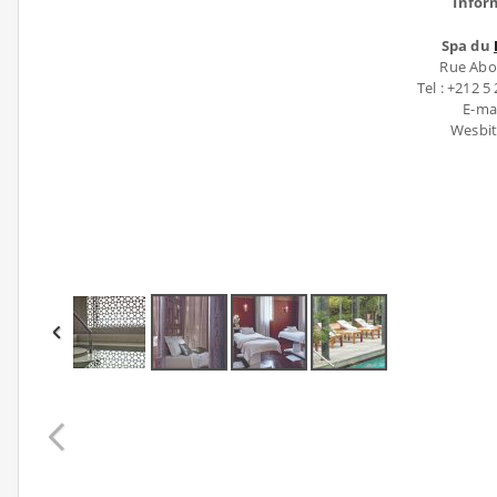
Infor
Spa du
Rue Abo
Tel : +212 5
E-ma
Wesbi