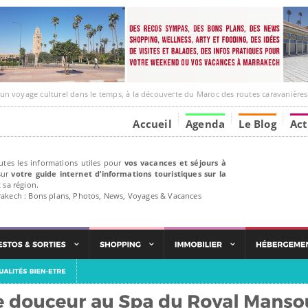
e culturel dans le temps, à la découverte du Maroc des routes caravanières et de ses liens ave
Accueil
Agenda
Le Blog
Act
utes les informations utiles pour
vos vacances et séjours à
ur
votre guide internet d’informations touristiques sur la
 sa région.
rakech : Bons plans, Photos, News, Voyages & Vacances