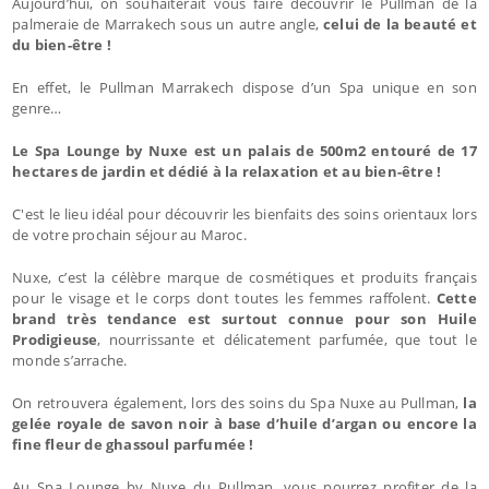
Aujourd’hui, on souhaiterait vous faire découvrir le Pullman de la
palmeraie de Marrakech sous un autre angle,
celui de la beauté et
du bien-être !
En effet, le Pullman Marrakech dispose d’un Spa unique en son
genre…
Le Spa Lounge by Nuxe est un palais de 500m2 entouré de 17
hectares de jardin et dédié à la relaxation et au bien-être !
C'est le lieu idéal pour découvrir les bienfaits des soins orientaux lors
de votre prochain séjour au Maroc.
Nuxe, c’est la célèbre marque de cosmétiques et produits français
pour le visage et le corps dont toutes les femmes raffolent.
Cette
brand très tendance est surtout connue pour son Huile
Prodigieuse
, nourrissante et délicatement parfumée, que tout le
monde s’arrache.
On retrouvera également, lors des soins du Spa Nuxe au Pullman,
la
gelée royale de savon noir à base d’huile d’argan ou encore la
fine fleur de ghassoul parfumée !
Au Spa Lounge by Nuxe du Pullman, vous pourrez profiter de la