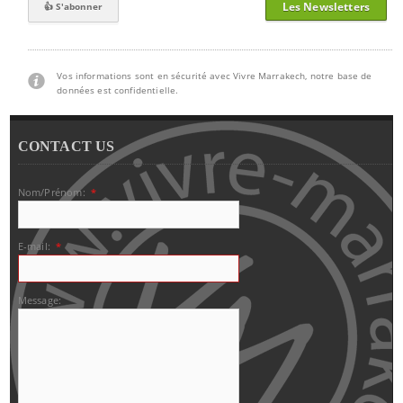
Les Newsletters
Vos informations sont en sécurité avec Vivre Marrakech, notre base de
données est confidentielle.
CONTACT US
Nom/Prénom:
*
E-mail:
*
Message: