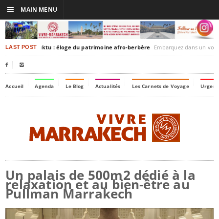
☰
MAIN MENU
rakesh-Timbuktu : éloge du patrimoine afro-berbère
Embarquez dans un voyage culturel dans le temps
LAST POST


Accueil
Agenda
Le Blog
Actualités
Les Carnets de Voyage
Urgenc
Un palais de 500m2 dédié à la
relaxation et au bien-être au
Pullman Marrakech