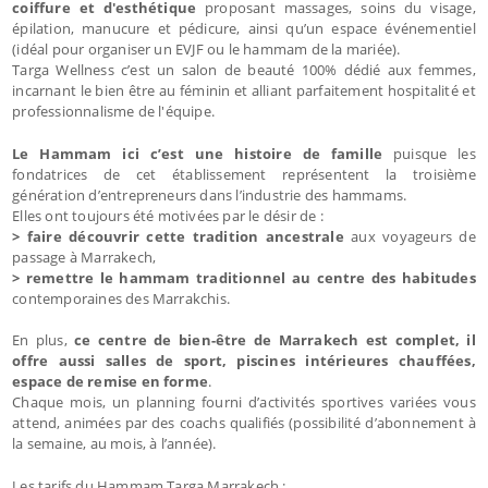
coiffure et d'esthétique
proposant massages, soins du visage,
épilation, manucure et pédicure, ainsi qu’un espace événementiel
(idéal pour organiser un EVJF ou le hammam de la mariée).
Targa Wellness c’est un salon de beauté 100% dédié aux femmes,
incarnant le bien être au féminin et alliant parfaitement hospitalité et
professionnalisme de l'équipe.
Le Hammam ici c’est une histoire de famille
puisque les
fondatrices de cet établissement représentent la troisième
génération d’entrepreneurs dans l’industrie des hammams.
Elles ont toujours été motivées par le désir de :
> faire découvrir cette tradition ancestrale
aux voyageurs de
passage à Marrakech,
> remettre le hammam traditionnel au centre des habitudes
contemporaines des Marrakchis.
En plus,
ce centre de bien-être de Marrakech est complet, il
offre aussi salles de sport, piscines intérieures chauffées,
espace de remise en forme
.
Chaque mois, un planning fourni d’activités sportives variées vous
attend, animées par des coachs qualifiés (possibilité d’abonnement à
la semaine, au mois, à l’année).
Les tarifs du Hammam Targa Marrakech :