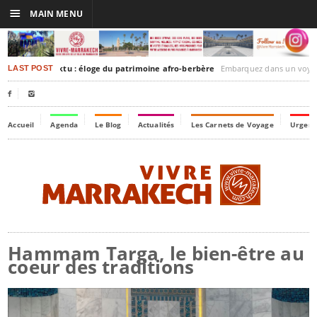
☰
MAIN MENU
akesh-Timbuktu : éloge du patrimoine afro-berbère
Embarquez dans un voyage culturel dans le temps, 
LAST POST


Accueil
Agenda
Le Blog
Actualités
Les Carnets de Voyage
Urgenc
Hammam Targa, le bien-être au
coeur des traditions