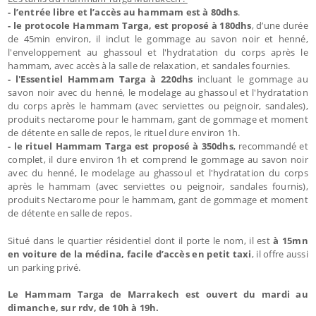
- l’entrée libre et l’accès au hammam est à
80dhs
.
- le protocole Hammam Targa, est proposé à 180dhs
, d’une durée
de 45min environ, il inclut le gommage au savon noir et henné,
l'enveloppement au ghassoul et l'hydratation du corps après le
hammam, avec accès à la salle de relaxation, et sandales fournies.
- l'Essentiel Hammam Targa à 220dhs
incluant le gommage au
savon noir avec du henné, le modelage au ghassoul et l'hydratation
du corps après le hammam (avec serviettes ou peignoir, sandales),
produits nectarome pour le hammam, gant de gommage et moment
de détente en salle de repos, le rituel dure environ 1h.
- le rituel Hammam Targa est proposé à 350dhs
, recommandé et
complet, il dure environ 1h et comprend le gommage au savon noir
avec du henné, le modelage au ghassoul et l'hydratation du corps
après le hammam (avec serviettes ou peignoir, sandales fournis),
produits Nectarome pour le hammam, gant de gommage et moment
de détente en salle de repos.
Situé dans le quartier résidentiel dont il porte le nom, il est
à 15mn
en voiture de la médina, facile d’accès en petit taxi
, il offre aussi
un parking privé.
Le Hammam Targa de Marrakech est ouvert du mardi au
dimanche, sur rdv, de 10h à 19h.