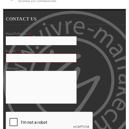
données est confidentielle.
CONTACT US
Nom/Prénom:
*
E-mail:
*
Message: