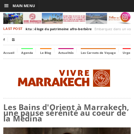
☰
MAIN MENU
rakesh-Timbuktu : éloge du patrimoine afro-berbère
Embarquez dans un voyage culturel dans le temps,
LAST POST


Accueil
Agenda
Le Blog
Actualités
Les Carnets de Voyage
Urgenc
Les Bains d'Orient à Marrakech,
une pause sérénité au coeur de
la Médina