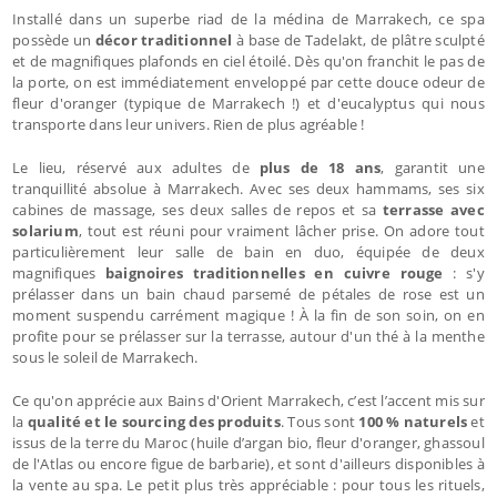
Installé dans un superbe riad de la médina de Marrakech, ce spa
possède un
décor traditionnel
à base de Tadelakt, de plâtre sculpté
et de magnifiques plafonds en ciel étoilé. Dès qu'on franchit le pas de
la porte, on est immédiatement enveloppé par cette douce odeur de
fleur d'oranger (typique de Marrakech !) et d'eucalyptus qui nous
transporte dans leur univers. Rien de plus agréable !
Le lieu, réservé aux adultes de
plus de 18 ans
, garantit une
tranquillité absolue à Marrakech. Avec ses deux hammams, ses six
cabines de massage, ses deux salles de repos et sa
terrasse avec
solarium
, tout est réuni pour vraiment lâcher prise. On adore tout
particulièrement leur salle de bain en duo, équipée de deux
magnifiques
baignoires traditionnelles en cuivre rouge
: s'y
prélasser dans un bain chaud parsemé de pétales de rose est un
moment suspendu carrément magique ! À la fin de son soin, on en
profite pour se prélasser sur la terrasse, autour d'un thé à la menthe
sous le soleil de Marrakech.
Ce qu'on apprécie aux Bains d'Orient Marrakech, c’est l’accent mis sur
la
qualité et le sourcing des produits
. Tous sont
100 % naturels
et
issus de la terre du Maroc (huile d’argan bio, fleur d'oranger, ghassoul
de l'Atlas ou encore figue de barbarie), et sont d'ailleurs disponibles à
la vente au spa. Le petit plus très appréciable : pour tous les rituels,