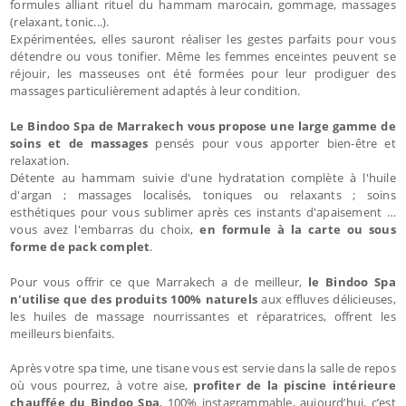
formules alliant rituel du hammam marocain, gommage, massages
(relaxant, tonic...).
Expérimentées, elles sauront réaliser les gestes parfaits pour vous
détendre ou vous tonifier. Même les femmes enceintes peuvent se
réjouir, les masseuses ont été formées pour leur prodiguer des
massages particulièrement adaptés à leur condition.
Le Bindoo Spa de Marrakech vous propose une large gamme de
soins et de massages
pensés pour vous apporter bien-être et
relaxation.
Détente au hammam suivie d'une hydratation complète à l'huile
d'argan ; massages localisés, toniques ou relaxants ; soins
esthétiques pour vous sublimer après ces instants d'apaisement …
vous avez l'embarras du choix,
en formule à la carte ou sous
forme de pack complet
.
Pour vous offrir ce que Marrakech a de meilleur,
le Bindoo Spa
n'utilise que des produits 100% naturels
aux effluves délicieuses,
les huiles de massage nourrissantes et réparatrices, offrent les
meilleurs bienfaits.
Après votre spa time, une tisane vous est servie dans la salle de repos
où vous pourrez, à votre aise,
profiter de la piscine intérieure
chauffée du Bindoo Spa
, 100% instagrammable, aujourd’hui, c’est