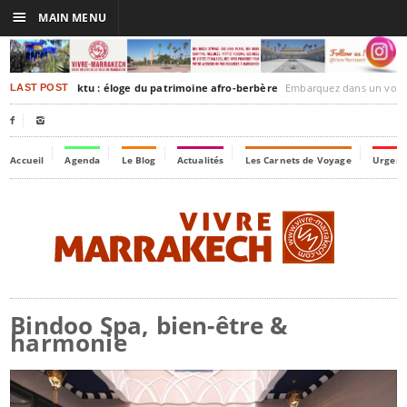
☰
MAIN MENU
rakesh-Timbuktu : éloge du patrimoine afro-berbère
Embarquez dans un voyage culturel dans le temps,
LAST POST


Accueil
Agenda
Le Blog
Actualités
Les Carnets de Voyage
Urgenc
Bindoo Spa, bien-être &
harmonie