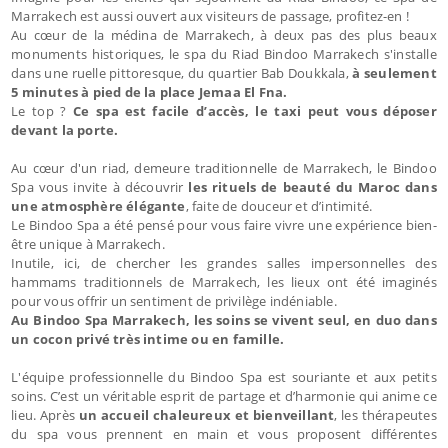
Marrakech est aussi ouvert aux visiteurs de passage, profitez-en !
Au cœur de la médina de Marrakech, à deux pas des plus beaux
monuments historiques, le spa du Riad Bindoo Marrakech s'installe
dans une ruelle pittoresque, du quartier Bab Doukkala,
à seulement
5 minutes à pied de la place Jemaa El Fna.
Le top ?
Ce spa est facile d’accès, le taxi peut vous déposer
devant la porte.
Au cœur d'un riad, demeure traditionnelle de Marrakech, le Bindoo
Spa vous invite à découvrir
les rituels de beauté du Maroc dans
une atmosphère élégante
, faite de douceur et d’intimité.
Le Bindoo Spa a été pensé pour vous faire vivre une expérience bien-
être unique à Marrakech.
Inutile, ici, de chercher les grandes salles impersonnelles des
hammams traditionnels de Marrakech, les lieux ont été imaginés
pour vous offrir un sentiment de privilège indéniable.
Au Bindoo Spa Marrakech, les soins se vivent seul, en duo dans
un cocon privé très intime ou en famille.
L'équipe professionnelle du Bindoo Spa est souriante et aux petits
soins. C’est un véritable esprit de partage et d’harmonie qui anime ce
lieu. Après
un accueil chaleureux et bienveillant
, les thérapeutes
du spa vous prennent en main et vous proposent différentes