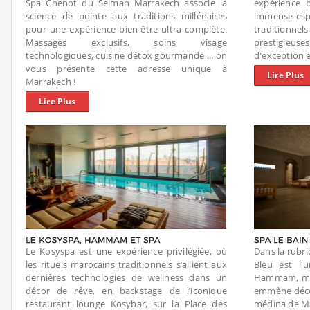
Spa Chenot du Selman Marrakech associe la
expérience 
science de pointe aux traditions millénaires
immense espa
pour une expérience bien-être ultra complète.
traditionn
Massages exclusifs, soins visage
prestigieu
technologiques, cuisine détox gourmande ... on
d'exception e
vous présente cette adresse unique à
Lire Plus
Marrakech !
Lire Plus
Le Kosyspa est une expérience privilégiée, où
Dans la rubri
les rituels marocains traditionnels s’allient aux
Bleu est l'
dernières technologies de wellness dans un
Hammam, mas
décor de rêve, en backstage de l’iconique
emmène décou
restaurant lounge Kosybar, sur la Place des
médina de M