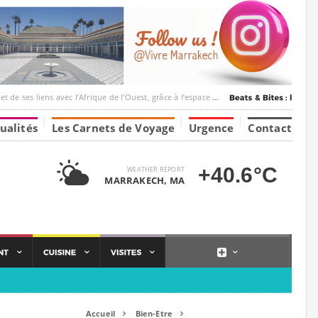
’Afrique de l’Ouest, grâce à l’espace Marrakesh-Tumbuktu.
ualités
Les Carnets de Voyage
Urgence
Contact
+40.6°C
WEATHER REPORT
MARRAKECH, MA
Accueil
Bien-Etre

