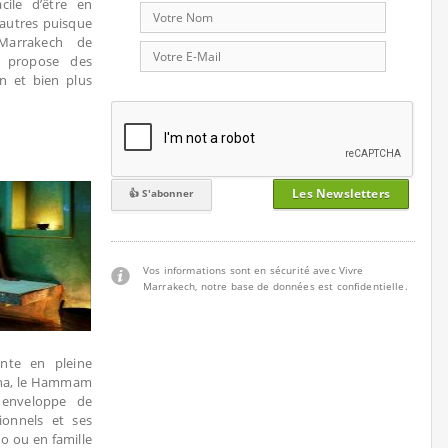
cile d’être en
autres puisque
Marrakech de
l propose des
n et bien plus
Les Newsletters
Vos informations sont en sécurité avec Vivre
Marrakech, notre base de données est confidentielle.
nte en pleine
acha, le Hammam
 enveloppe de
ionnels et ses
o ou en famille