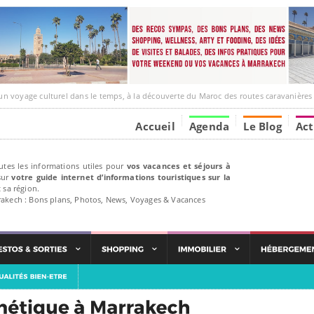
ulturel dans le temps, à la découverte du Maroc des routes caravanières et de ses liens avec l
Accueil
Agenda
Le Blog
Act
utes les informations utiles pour
vos vacances et séjours à
ur
votre guide internet d’informations touristiques sur la
 sa région.
rakech : Bons plans, Photos, News, Voyages & Vacances