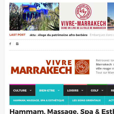
Embarquez dans un voyage c


Retrouvez to
Marrakech
s
ville rouge
et
Tout sur Mar