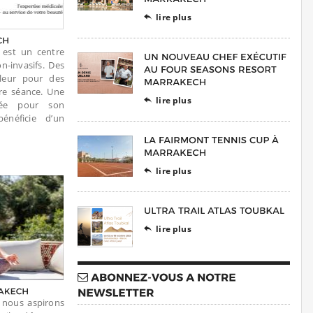
lire plus

est un centre
n-invasifs. Des
leur pour des
ère séance. Une
lire plus

utée pour son
énéficie d’un
lire plus

lire plus

i nous aspirons