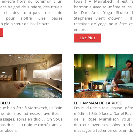
bien-être hors du commun : un
tous ! A Marrakech, il est fa
ce baigné de lumière, des rituels
harmonie avec soi-même et les 
els et des marques de soin
le Dar Anis Yoga Studio 
ses pour s'offrir une pause
Stéphanie vient d’ouvrir ! I
n plein cœur de la ville ocre.
retraites de yoga pour être ze
encore...
Lire Plus
que bien-être à Marrakech, Le Bain
Envie d'une vraie pause déte
une de nos adresses favorites !
médina ? Situé face à Dar el B
sages, soins en duo ...
On vous
de la Rose Marrakech vous
vrir ce lieu unique caché dans la
douceur avec ses soins tradit
arrakech.
massages à tester en solo, en du