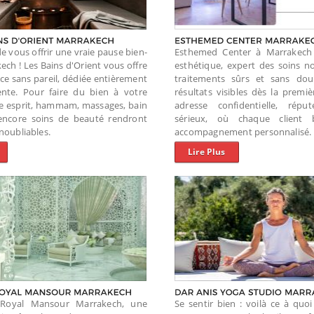
de vous offrir une vraie pause bien-
Esthemed Center à Marrakech 
ech ! Les Bains d'Orient vous offre
esthétique, expert des soins no
ce sans pareil, dédiée entièrement
traitements sûrs et sans dou
ente. Pour faire du bien à votre
résultats visibles dès la premi
re esprit, hammam, massages, bain
adresse confidentielle, rép
 encore soins de beauté rendront
sérieux, où chaque client b
inoubliables.
accompagnement personnalisé.
Lire Plus
Royal Mansour Marrakech, une
Se sentir bien : voilà ce à quo