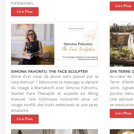
Ferblantiers.
Lire Plus
Lire Plus
Envie d’un coup de jeune sans passer par la
Au cœur de l
case bistouri ? Découvrez le massage sculptant
Terre d'Amb
du visage à Marrakech avec Simona Pahontu,
soins signa
Master Face Therapist et experte en lifting
piscine dans
manuel. Une technique innovante pour un
Une adresse 
visage tonifié, des traits redessinés et une peau
se ressourcer
éclatante.
Lire Plus
Lire Plus