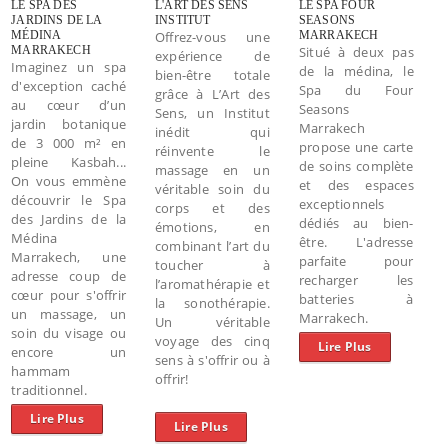
LE SPA DES
L'ART DES SENS
LE SPA FOUR
JARDINS DE LA
INSTITUT
SEASONS
MÉDINA
Offrez-vous une
MARRAKECH
MARRAKECH
Situé à deux pas
expérience de
Imaginez un spa
de la médina, le
bien-être totale
d'exception caché
Spa du Four
grâce à L’Art des
au cœur d’un
Seasons
Sens, un Institut
jardin botanique
Marrakech
inédit qui
de 3 000 m² en
propose une carte
réinvente le
pleine Kasbah...
de soins complète
massage en un
On vous emmène
et des espaces
véritable soin du
découvrir le Spa
exceptionnels
corps et des
des Jardins de la
dédiés au bien-
émotions, en
Médina
être. L'adresse
combinant l’art du
Marrakech, une
parfaite pour
toucher à
adresse coup de
recharger les
l’aromathérapie et
cœur pour s'offrir
batteries à
la sonothérapie.
un massage, un
Marrakech.
Un véritable
soin du visage ou
voyage des cinq
Lire Plus
encore un
sens à s'offrir ou à
hammam
offrir!
traditionnel.
Lire Plus
Lire Plus