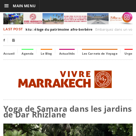
☰
MAIN MENU
rakesh-Timbuktu : éloge du patrimoine afro-berbère
Embarquez dans un voyage culturel dans le temps,
LAST POST


Accueil
Agenda
Le Blog
Actualités
Les Carnets de Voyage
Urgenc
Yoga de Samara dans les jardins
de Dar Rhizlane