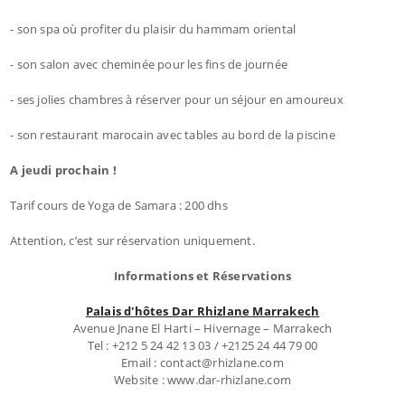
- son spa où profiter du plaisir du hammam oriental
- son salon avec cheminée pour les fins de journée
- ses jolies chambres à réserver pour un séjour en amoureux
- son restaurant marocain avec tables au bord de la piscine
A jeudi prochain !
Tarif cours de Yoga de Samara : 200 dhs
Attention, c’est sur réservation uniquement.
Informations et Réservations
Palais d'hôtes Dar Rhizlane Marrakech
Avenue Jnane El Harti – Hivernage – Marrakech
Tel : +212 5 24 42 13 03 / +2125 24 44 79 00
Email : contact@rhizlane.com
Website : www.dar-rhizlane.com