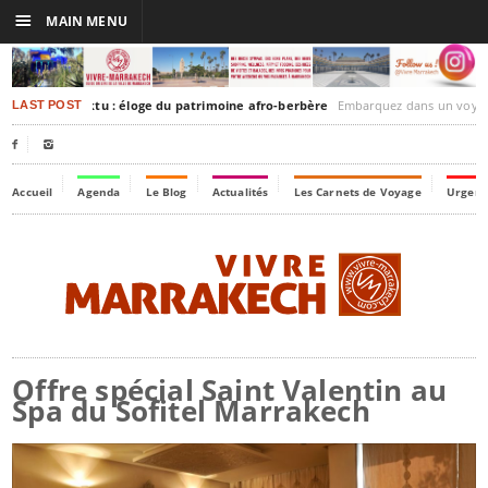
☰
MAIN MENU
akesh-Timbuktu : éloge du patrimoine afro-berbère
Embarquez dans un voyage culturel dans le temps, 
LAST POST


Accueil
Agenda
Le Blog
Actualités
Les Carnets de Voyage
Urgenc
Offre spécial Saint Valentin au
Spa du Sofitel Marrakech