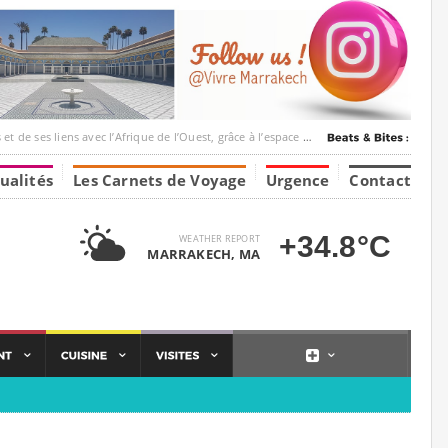
ec l’Afrique de l’Ouest, grâce à l’espace Marrakesh-Tumbuktu.
ualités
Les Carnets de Voyage
Urgence
Contact
+34.8°C
WEATHER REPORT
MARRAKECH, MA