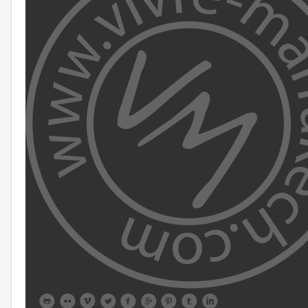








