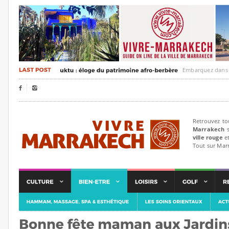
Embarquez dans un voya


Retrouvez to
Marrakech
s
ville rouge
et
Tout sur Mar