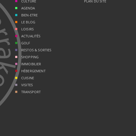
CULTURE
PLAN DU SITE
AGENDA
BIEN-ETRE
LE BLOG
LOISIRS
ACTUALITÉS
GOLF
RESTOS & SORTIES
SHOPPING
IMMOBILIER
HÉBERGEMENT
CUISINE
VISITES
TRANSPORT