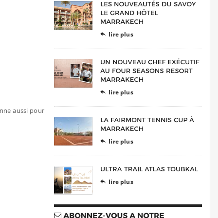
lire plus

lire plus

nne aussi pour
lire plus

lire plus
