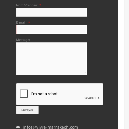
Nom/Prénom:
*
E-mail:
*
Message:
infos@vivre-marrakech.com
✉