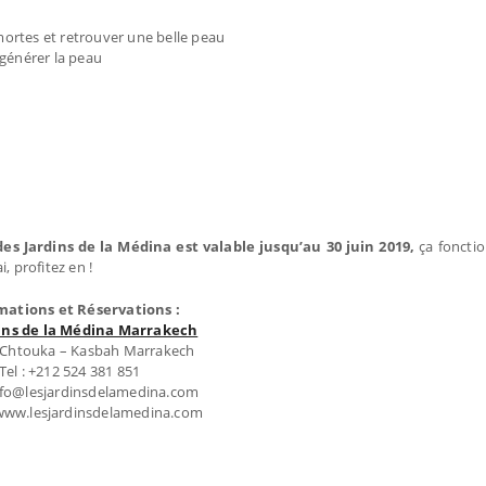
mortes et retrouver une belle peau
égénérer la peau
des Jardins de la Médina est valable jusqu’au 30 juin 2019,
ça fonctio
, profitez en !
mations et Réservations :
dins de la Médina Marrakech
 Chtouka – Kasbah Marrakech
Tel : +212 524 381 851
info@lesjardinsdelamedina.com
 www.lesjardinsdelamedina.com