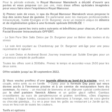
Pour la période estivale, le
Royal Mansour Marrakech a décidé d'ouvrir ses
portes et vous propose
non pas une, mais
deux offres spéciales imaginées
pour vous faire vivre l'expérience Royal Mansour
.
1)
Prenez soin de vous
, le
spa du Royal Mansour Marrakech vous propose le
top des soins haut de gamme
. En partenariat avec les marques professionnelles
Intraceuticals, Subtle Energies et Dr. Burgener, vivez un moment unique de
détente
et de régénération grâce à une formule spéciale DOUBLÉE
!
Choisissez parmi les trois soins suivants et bénéficiez pour chacun, d'un soin
Facial Booster Intraceuticals OFFERT.
- Le Soin Pure Skin Salts Detox par Dr. Burgener pour se libérer des toxines et du
stress
- Le soin Anti oxydant au Chardonnay par Dr. Burgener anti-âge pour une peau
rayonnante et rajeunie
- Le soin Detox et Andrenal Boost Journey treatment par Subtle Energies pour un
processus complet de purification
Toutes les offres sont à 3500dhs. Prenez le temps et accordez-vous 2h30 pour les
deux soins.
Offre valable jusqu'au 30 septembre 2022.
2) Vous voulez profitez d'une
journée détente au bord de la piscine
, seul, en
couple, entre amis ou en famille ? Optez pour la
formule Day pass qui vous
donne accès à l'immense piscine et à un service de restauration hors du
commun.
Au menu : un mocktail de bienvenu et un déjeuner spécial confectionné
par
le chef parisien Yannick Alleno
et un goûter glacé raffiné. Gambas
croustillantes au sucs de pamplemousse et graines torréfiées, côtes d'agneau
marinées à l'algue kombu, carpaccio de betteraves à l'orange, noix de coco givrée
ou chocolat gianduja... il y en a pour tous les goûts au restaurant Le Jardin qui lui,
vous en fera voir de toutes les couleurs.
Tarifs et options
: