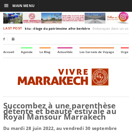
☰
MAIN MENU
rakesh-Timbuktu : éloge du patrimoine afro-berbère
Embarquez dans un voyage culturel dans le temps,
LAST POST


Accueil
Agenda
Le Blog
Actualités
Les Carnets de Voyage
Urgenc
Succombez à une parenthèse
détente et beauté estivale au
Royal Mansour Marrakech
Du mardi 28 juin 2022, au vendredi 30 septembre