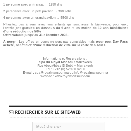
1 personne avec un transat → 1250 dhs
2 personnes avec un petit pavillon → 3000 dhs
4 personnes avec un grand pavillon → 5500 dhs
N'hésitez pas à venir avec vos enfants qui sont aussi la bienvenue, pour eux,
l'
entrée est gratuite en dessous de 6 ans
et les
moins de 12 ans bénéficient
d'une réduction de 50%
!
Offre valable jusqu'au 31 décembre 2022.
A noter
: Les offres en cours ne sont pas cumulables mais
pour tout Day Pass
acheté, bénéficiez d'une réduction de 20% sur la carte des soins.
Informations et Réservations :
Spa du Royal Mansour Marrakech
Rue Abou Abbas El Sebti – Marrakech
Tel : +212 (0) 529 80 82 00
E-mail : spa@royalmansour.ma ou info@royalmansour.ma
Wesbite : www.royalmansour.com
RECHERCHER SUR LE SITE-WEB