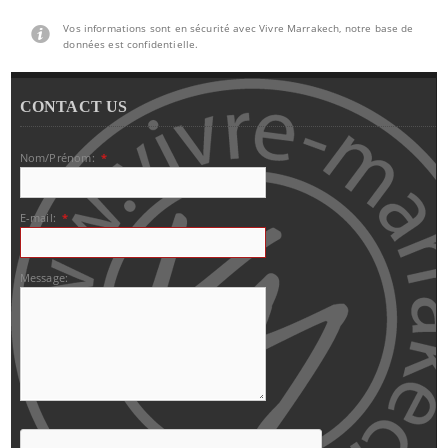
Vos informations sont en sécurité avec Vivre Marrakech, notre base de
données est confidentielle.
CONTACT US
Nom/Prénom:
*
E-mail:
*
Message: