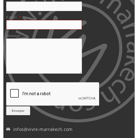
E-mail:
*
Message:
infos@vivre-marrakech.com
✉