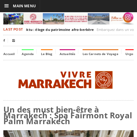
☰
MAIN MENU
rakesh-Timbuktu : éloge du patrimoine afro-berbère
Embarquez dans un voyage culturel dans le temps
LAST POST


Accueil
Agenda
Le Blog
Actualités
Les Carnets de Voyage
Urgenc
Un des must bien-être à
Marrakech : Spa Fairmont Royal
Palm Marrakech