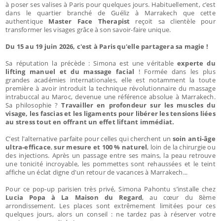
à poser ses valises à Paris pour quelques jours. Habituellement, c’est
dans le quartier branché de Guéliz à Marrakech que cette
authentique
Master Face Therapist
reçoit sa clientèle pour
transformer les visages grâce à son savoir-faire unique.
Du 15 au 19 juin 2026, c'est à Paris qu'elle partagera sa magie !
Sa réputation la précède : Simona est une véritable
experte du
lifting manuel et du massage facial
! Formée dans les plus
grandes académies internationales, elle est notamment la toute
première à avoir introduit la technique révolutionnaire du massage
intrabuccal au Maroc, devenue une référence absolue à Marrakech.
Sa philosophie ?
Travailler en profondeur sur les muscles du
visage, les fascias et les ligaments pour libérer les tensions liées
au stress tout en offrant un effet liftant immédiat.
C’est l'alternative parfaite pour celles qui cherchent un
soin anti-âge
ultra-efficace
,
sur mesure et 100 % naturel
, loin de la chirurgie ou
des injections. Après un passage entre ses mains, la peau retrouve
une tonicité incroyable, les pommettes sont rehaussées et le teint
affiche un éclat digne d'un retour de vacances à Marrakech...
Pour ce pop-up parisien très privé, Simona Pahontu s’installe chez
Lucia Popa à La Maison du Regard
, au cœur du 8ème
arrondissement. Les places sont extrêmement limitées pour ces
quelques jours, alors un conseil : ne tardez pas à réserver votre