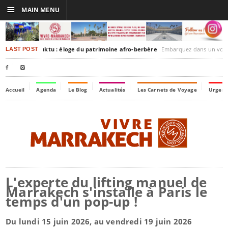
☰
MAIN MENU
rakesh-Timbuktu : éloge du patrimoine afro-berbère
Embarquez dans un voyage culturel dans le temp
LAST POST


Accueil
Agenda
Le Blog
Actualités
Les Carnets de Voyage
Urgenc
L'experte du lifting manuel de
Marrakech s'installe à Paris le
temps d'un pop-up !
Du lundi 15 juin 2026, au vendredi 19 juin 2026