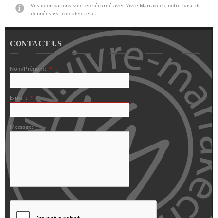
Vos informations sont en sécurité avec Vivre Marrakech, notre base de
données est confidentielle.
CONTACT US
Nom/Prénom:
*
E-mail:
*
Message: