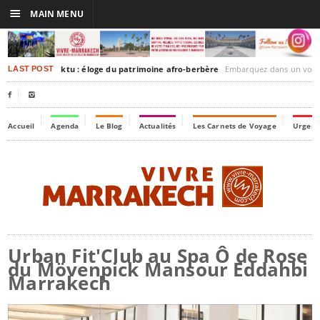
☰
MAIN MENU
rakesh-Timbuktu : éloge du patrimoine afro-berbère
Embarquez dans un voyage culturel dans le temps,
LAST POST


Accueil
Agenda
Le Blog
Actualités
Les Carnets de Voyage
Urgenc
Urban Fit'Club au Spa Ô de Rose
du Mövenpick Mansour Eddahbi
Marrakech