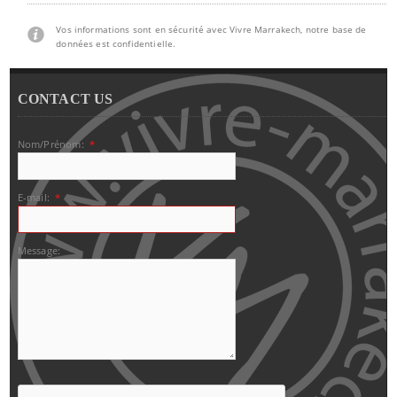
Vos informations sont en sécurité avec Vivre Marrakech, notre base de
données est confidentielle.
CONTACT US
Nom/Prénom:
*
E-mail:
*
Message: