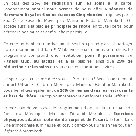
En plus des
25% de réduction sur les soins à la carte
,
l'abonnement annuel nous permet de nous offrir
6 séances de
Hammam Royal et 6 soins du corps Cinq Mondes
proposés par le
Spa Ô de Rose du Mövenpick Mansour Eddahbi Marrakech. On
accède aussi à
la piscine principale de l'hôtel
en toute liberté, pour
détendre nos muscles après l'effort physique.
Comme un bonheur n'arrive jamais seul, on prend plaisir à partager
notre abonnement Urban Fit'Club avec ceux qui nous sont chers. Le
programme comprend une
invitation pour 3 personnes au
Fitness Club, au Jacuzzi et à la piscine
, ainsi que
25% de
réduction sur les soins
du Spa Ô de Rose pour nos invités.
Le sport, ça creuse, me direz-vous ... Profitez-en ! Avec l'abonnement
annuel Urban Fit'Club du Mövenpick Mansour Eddahbi Marrakech,
vous bénéficiez également de
20% de remise dans les restaurants
et bars de l'hôtel.
Le top pour reprendre des forces après l'effort !
Prenez soin de vous avec le programme Urban Fit'Club du Spa Ô de
Rose du Mövenpick Mansour Eddahbi Marrakech.
Exercices
physiques adaptés, détente du corps et de l'esprit
, le tout dans
une atmosphère lumineuse et cosy : offrez-vous une année tout en
légèreté à Marrakech !