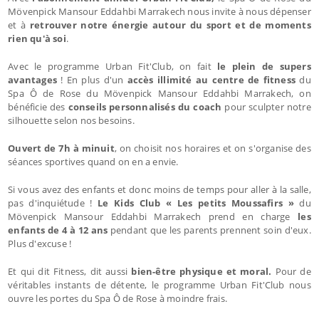
Mövenpick Mansour Eddahbi Marrakech nous invite à nous dépenser
et à
retrouver notre énergie autour du sport et de moments
rien qu'à soi
.
Avec le programme Urban Fit'Club, on fait
le plein de supers
avantages
! En plus d'un
accès illimité au centre de fitness
du
Spa Ô de Rose du Mövenpick Mansour Eddahbi Marrakech, on
bénéficie des
conseils personnalisés du coach
pour sculpter notre
silhouette selon nos besoins.
Ouvert de 7h à minuit
, on choisit nos horaires et on s'organise des
séances sportives quand on en a envie.
Si vous avez des enfants et donc moins de temps pour aller à la salle,
pas d'inquiétude !
Le Kids Club « Les petits Moussafirs »
du
Mövenpick Mansour Eddahbi Marrakech prend en charge
les
enfants de 4 à 12 ans
pendant que les parents prennent soin d'eux.
Plus d'excuse !
Et qui dit Fitness, dit aussi
bien-être physique et moral.
Pour de
véritables instants de détente, le programme Urban Fit'Club nous
ouvre les portes du Spa Ô de Rose à moindre frais.