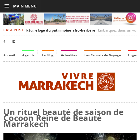
☰
MAIN MENU
rakesh-Timbuktu : éloge du patrimoine afro-berbère
Embarquez dans un voyage culturel dans le temps
LAST POST


Accueil
Agenda
Le Blog
Actualités
Les Carnets de Voyage
Urgenc
Un rituel beauté de saison de
Cocoon Reine de Beauté
Marrakech