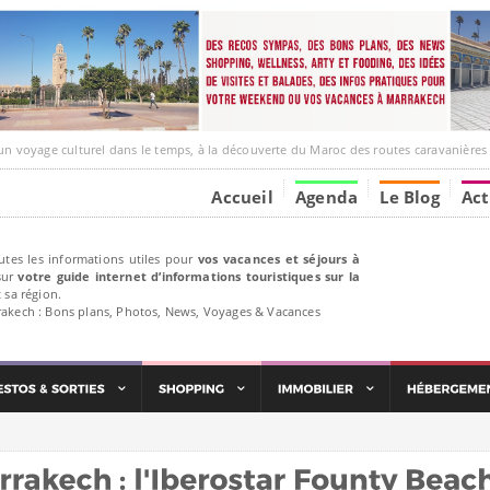
 culturel dans le temps, à la découverte du Maroc des routes caravanières et de ses liens avec
Accueil
Agenda
Le Blog
Act
utes les informations utiles pour
vos vacances et séjours à
ur
votre guide internet d’informations touristiques sur la
 sa région.
rakech : Bons plans, Photos, News, Voyages & Vacances