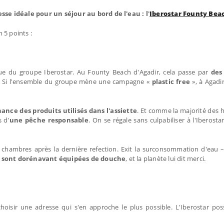
esse idéale pour un séjour au bord de l'eau : l'
Iberostar Founty Bea
 5 points :
tque du groupe Iberostar. Au Founty Beach d'Agadir, cela passe par
des
. Si l'ensemble du groupe mène une campagne «
plastic free
», à Agadir
ance des produits utilisés dans l'assiette
. Et comme la majorité des h
s d'
une pêche responsable
. On se régale sans culpabiliser à l'Iberost
es chambres après la dernière refection. Exit la surconsommation d'eau 
in sont dorénavant équipées de douche
, et la planète lui dit merci.
hoisir une adresse qui s'en approche le plus possible. L'Iberostar po