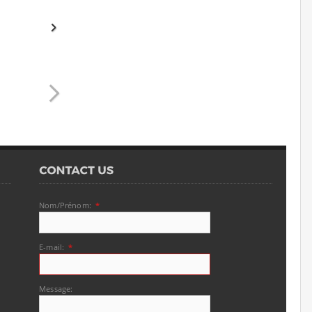
Nom/Prénom:
*
E-mail:
*
Message: