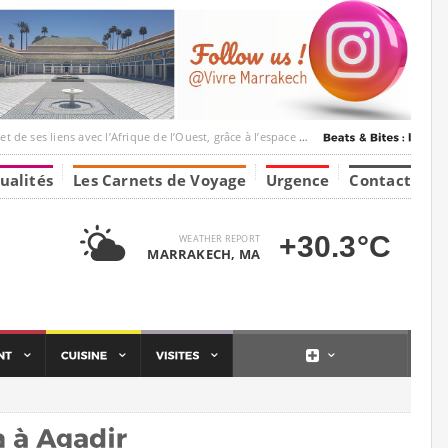
 l’Afrique de l’Ouest, grâce à l’espace Marrakesh-Tumbuktu.
ualités
Les Carnets de Voyage
Urgence
Contact
+30.3°C
WEATHER REPORT
MARRAKECH, MA