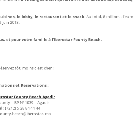
cuisines, le lobby, le restaurant et le snack
. Au total, 8 millions d'eur
9 juin 2018.
s, et pour votre famille à l'Iberostar Founty Beach.
éservez tôt, moins c'est cher !
mations et Réservations :
erostar Founty Beach Agadir
Founty – BP N°1039 – Agadir
el : (+212) 5 28 84 44 44
 founty.beach@iberostar. ma