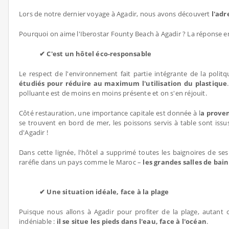
Lors de notre dernier voyage à Agadir, nous avons découvert
l'adr
Pourquoi on aime l'Iberostar Founty Beach à Agadir ? La réponse en
✔ C'est un hôtel éco-responsable
Le respect de l'environnement fait partie intégrante de la poli
étudiés pour réduire au maximum l'utilisation du plastique
polluante est de moins en moins présente et on s'en réjouit.
Côté restauration, une importance capitale est donnée à l
a proven
se trouvent en bord de mer, les poissons servis à table sont issu
d'Agadir !
Dans cette lignée, l'hôtel a supprimé toutes les baignoires de s
raréfie dans un pays comme le Maroc –
les grandes salles de ba
✔ Une situation idéale, face à la plage
Puisque nous allons à Agadir pour profiter de la plage, autant c
indéniable :
il se situe les pieds dans l'eau, face à l'océan
.