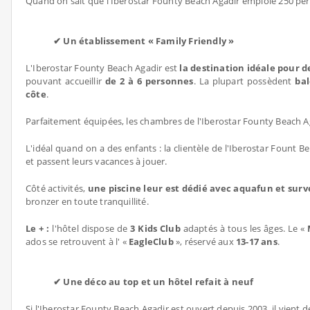
Quand on sait que l'Iberostar Founty Beach Agadir emploie 250 per
✔ Un établissement « Family Friendly »
L'Iberostar Founty Beach Agadir est
la destination idéale pour d
pouvant accueillir
de 2 à 6 personnes
. La plupart possèdent
bal
côte
.
Parfaitement équipées, les chambres de l'Iberostar Founty Beach 
L'idéal quand on a des enfants : la clientèle de l'Iberostar Fount B
et passent leurs vacances à jouer.
Côté activités,
une piscine leur est dédié avec aquafun et surv
bronzer en toute tranquillité.
Le + :
l'hôtel dispose de
3 Kids Club
adaptés à tous les âges. Le «
ados se retrouvent à l' «
EagleClub
», réservé aux
13-17 ans
.
✔ Une déco au top et un hôtel refait à neuf
Si l'Iberostar Founty Beach Agadir est ouvert depuis 2003, il vient 