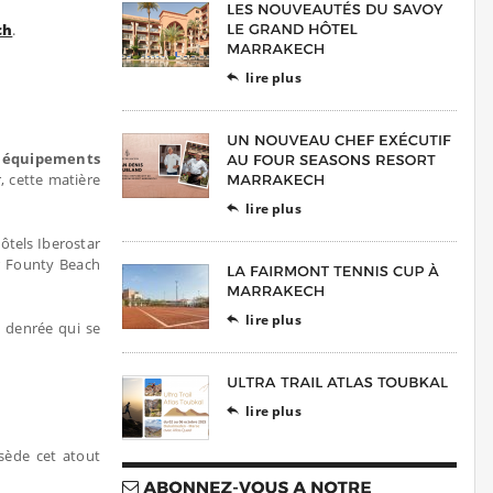
ch
.
lire plus

 équipements
, cette matière
lire plus

ôtels Iberostar
ar Founty Beach
lire plus

– denrée qui se
lire plus

ssède cet atout