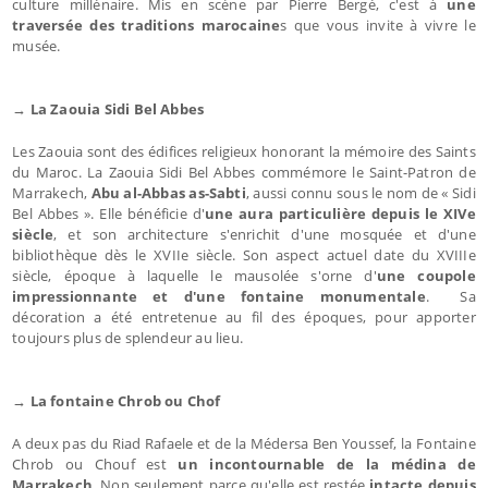
culture millénaire. Mis en scène par Pierre Bergé, c'est à
une
traversée des traditions marocaine
s que vous invite à vivre le
musée.
→ La Zaouia Sidi Bel Abbes
Les Zaouia sont des édifices religieux honorant la mémoire des Saints
du Maroc. La Zaouia Sidi Bel Abbes commémore le Saint-Patron de
Marrakech,
Abu al-Abbas as-Sabti
, aussi connu sous le nom de « Sidi
Bel Abbes ». Elle bénéficie d'
une aura particulière depuis le XIVe
siècle
, et son architecture s'enrichit d'une mosquée et d'une
bibliothèque dès le XVIIe siècle. Son aspect actuel date du XVIIIe
siècle, époque à laquelle le mausolée s'orne d'
une coupole
impressionnante et d'une fontaine monumentale
. Sa
décoration a été entretenue au fil des époques, pour apporter
toujours plus de splendeur au lieu.
→ La fontaine Chrob ou Chof
A deux pas du Riad Rafaele et de la Médersa Ben Youssef, la Fontaine
Chrob ou Chouf est
un incontournable de la médina de
Marrakech
. Non seulement parce qu'elle est restée
intacte depuis