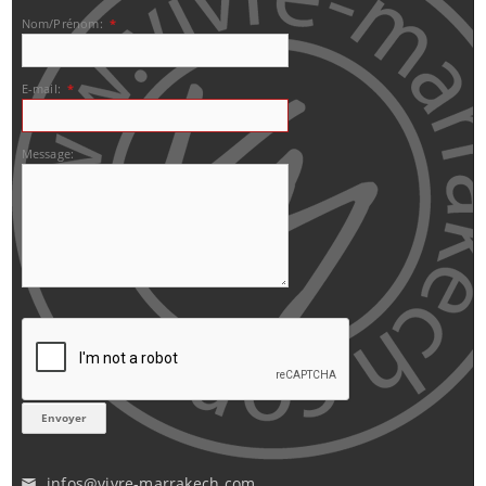
Nom/Prénom:
*
E-mail:
*
Message:
infos@vivre-marrakech.com
✉