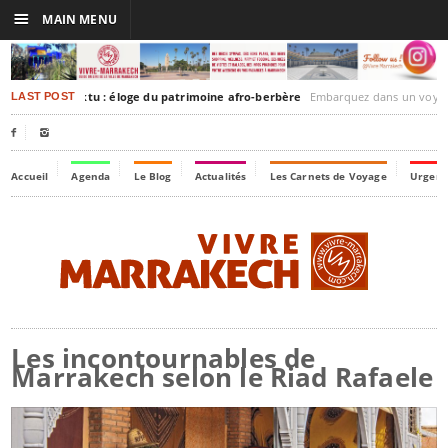
☰
MAIN MENU
akesh-Timbuktu : éloge du patrimoine afro-berbère
Embarquez dans un voyage culturel dans le temps, à
LAST POST


Accueil
Agenda
Le Blog
Actualités
Les Carnets de Voyage
Urgenc
Les incontournables de
Marrakech selon le Riad Rafaele