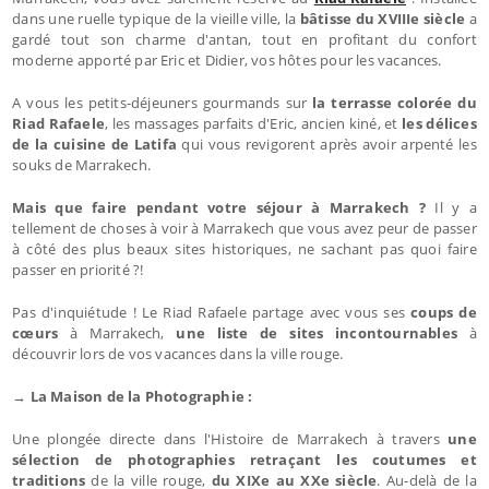
dans une ruelle typique de la vieille ville, la
bâtisse du XVIIIe siècle
a
gardé tout son charme d'antan, tout en profitant du confort
moderne apporté par Eric et Didier, vos hôtes pour les vacances.
A vous les petits-déjeuners gourmands sur
la terrasse colorée du
Riad Rafaele
, les massages parfaits d'Eric, ancien kiné, et
les délices
de la cuisine de Latifa
qui vous revigorent après avoir arpenté les
souks de Marrakech.
Mais que faire pendant votre séjour à Marrakech ?
Il y a
tellement de choses à voir à Marrakech que vous avez peur de passer
à côté des plus beaux sites historiques, ne sachant pas quoi faire
passer en priorité ?!
Pas d'inquiétude ! Le Riad Rafaele partage avec vous ses
coups de
cœurs
à Marrakech,
une liste de sites incontournables
à
découvrir lors de vos vacances dans la ville rouge.
→ La Maison de la Photographie :
Une plongée directe dans l'Histoire de Marrakech à travers
une
sélection de photographies retraçant les coutumes et
traditions
de la ville rouge,
du XIXe au XXe siècle
. Au-delà de la