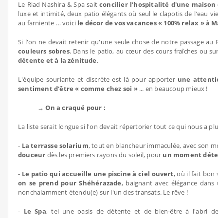
Le Riad Nashira & Spa sait
concilier l'hospitalité d'une maison
luxe et intimité, deux patio élégants où seul le clapotis de l'eau
au farniente … voici
le décor de vos vacances « 100% relax » à 
Si l'on ne devait retenir qu'une seule chose de notre passage au
couleurs sobres
. Dans le patio, au cœur des cours fraîches ou su
détente et à la zénitude
.
L'équipe souriante et discrète est là pour apporter
une attenti
sentiment d'être « comme chez soi »
... en beaucoup mieux !
→ On a craqué pour :
La liste serait longue si l'on devait répertorier tout ce qui nous a 
-
La terrasse solarium
, tout en blancheur immaculée, avec son m
douceur
dès les premiers rayons du soleil, pour
un moment déte
-
Le patio qui accueille une piscine à ciel ouvert
, où il fait b
on se prend pour Shéhérazade
, baignant avec élégance dans 
nonchalamment étendu(e) sur l'un des transats. Le rêve !
-
Le Spa
, tel une oasis de détente et de bien-être à l'abri 