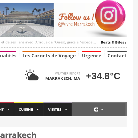
c l’Afrique de l’Ouest, grâce à l’espace Marrakesh-Tumbuktu.
ualités
Les Carnets de Voyage
Urgence
Contact
+34.8°C
WEATHER REPORT
MARRAKECH, MA