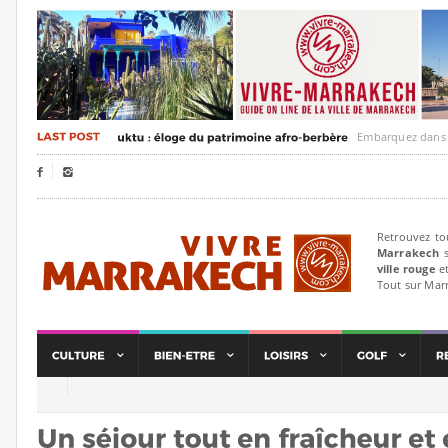
Embarquez dans un voya


Retrouvez to
Marrakech
s
ville rouge
et
Tout sur Mar