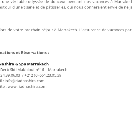
st une véritable odyssée de douceur pendant nos vacances à Marrakech
 autour d'une tisane et de pâtisseries, qui nous donneraient envie de ne j
lors de votre prochain séjour à Marrakech. L'assurance de vacances par
mations et Réservations :
Nashira & Spa Marrakech
 Derb Sidi Makhlouf n°16 – Marrakech
 524.39.06.03 / +212 (0) 661.23.05.39
l : info@riadnashira.com
ite : www.riadnashira.com