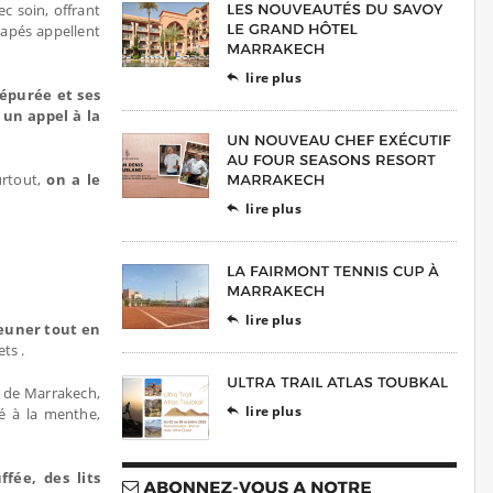
c soin, offrant
napés appellent
lire plus

épurée et ses
t
un appel à la
urtout,
on a le
lire plus

lire plus

jeuner tout en
ts .
e de Marrakech,
lire plus
hé à la menthe,

fée, des lits