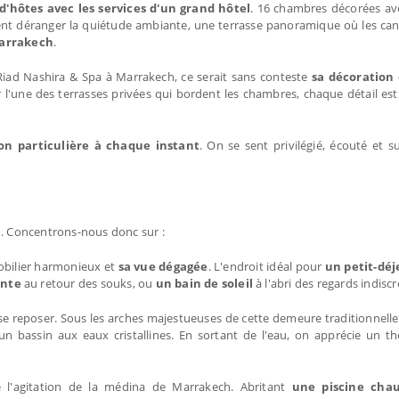
 d'hôtes avec les services d'un grand hôtel
. 16 chambres décorées ave
 vient déranger la quiétude ambiante, une terrasse panoramique où les ca
Marrakech
.
 Riad Nashira & Spa à Marrakech, ce serait sans conteste
sa décoration 
r l'une des terrasses privées qui bordent les chambres, chaque détail es
on particulière à chaque instant
. On se sent privilégié, écouté et s
plu. Concentrons-nous donc sur :
obilier harmonieux et
sa vue dégagée
. L'endroit idéal pour
un petit-dé
nte
au retour des souks, ou
un bain de soleil
à l'abri des regards indiscre
on se reposer. Sous les arches majestueuses de cette demeure traditionnell
un bassin aux eaux cristallines. En sortant de l'eau, on apprécie un t
de l'agitation de la médina de Marrakech. Abritant
une piscine chauf