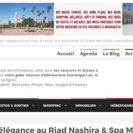
ge culturel dans le temps, à la découverte du Maroc des routes caravanières et de ses liens ave
Accueil
Agenda
Le Blog
Act
utes les informations utiles pour
vos vacances et séjours à
ur
votre guide internet d’informations touristiques sur la
 sa région.
rakech : Bons plans, Photos, News, Voyages & Vacances