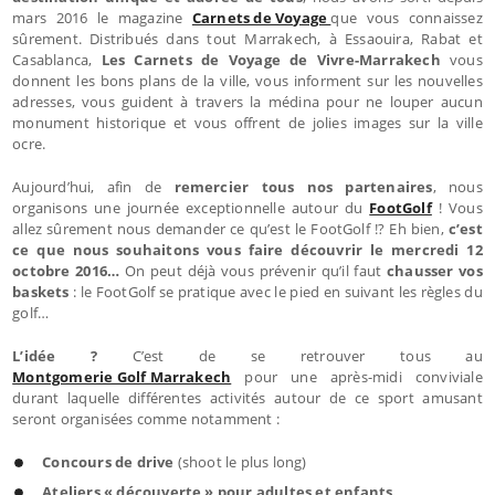
mars 2016 le magazine
Carnets de Voyage
que vous connaissez
sûrement. Distribués dans tout Marrakech, à Essaouira, Rabat et
Casablanca,
Les Carnets de Voyage de Vivre-Marrakech
vous
donnent les bons plans de la ville, vous informent sur les nouvelles
adresses, vous guident à travers la médina pour ne louper aucun
monument historique et vous offrent de jolies images sur la ville
ocre.
Aujourd’hui, afin de
remercier tous nos partenaires
, nous
organisons une journée exceptionnelle autour du
FootGolf
! Vous
allez sûrement nous demander ce qu’est le FootGolf !? Eh bien,
c’est
ce que nous souhaitons vous faire découvrir le mercredi 12
octobre 2016…
On peut déjà vous prévenir qu’il faut
chausser vos
baskets
: le FootGolf se pratique avec le pied en suivant les règles du
golf…
L’idée ?
C’est de se retrouver tous au
Montgomerie Golf Marrakech
pour une après-midi conviviale
durant laquelle différentes activités autour de ce sport amusant
seront organisées comme notamment :
Concours de drive
(shoot le plus long)
Ateliers « découverte » pour adultes et enfants