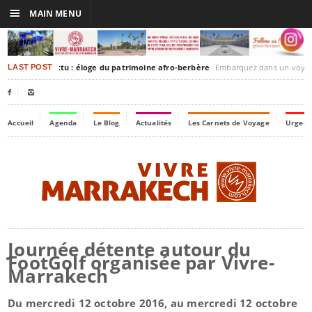
☰
MAIN MENU
akesh-Timbuktu : éloge du patrimoine afro-berbère
Embarquez dans un voyage culturel dans le temps, à
LAST POST


Accueil
Agenda
Le Blog
Actualités
Les Carnets de Voyage
Urgenc
Journée détente autour du
FootGolf organisée par Vivre-
Marrakech
Du mercredi 12 octobre 2016, au mercredi 12 octobre