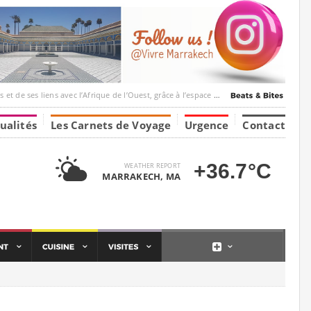
vec l’Afrique de l’Ouest, grâce à l’espace Marrakesh-Tumbuktu.
ualités
Les Carnets de Voyage
Urgence
Contact
+36.7°C
WEATHER REPORT
MARRAKECH, MA