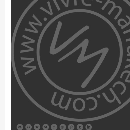








