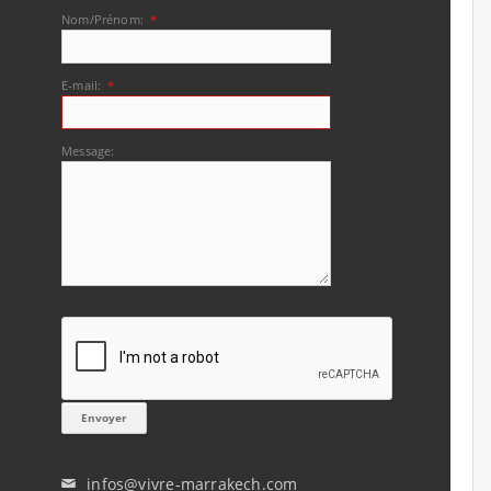
Nom/Prénom:
*
E-mail:
*
Message:
infos@vivre-marrakech.com
✉