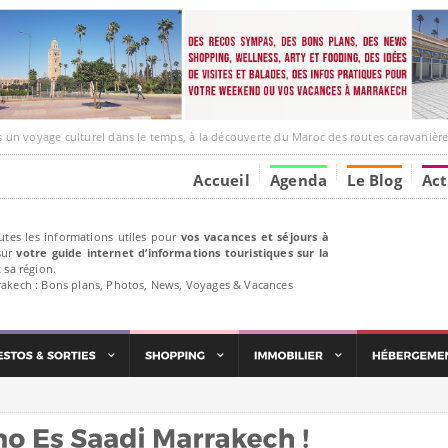
age culturel dans le temps, à la découverte du Maroc des routes caravanières et de ses liens a
Accueil
Agenda
Le Blog
Act
utes les informations utiles pour
vos vacances et séjours à
ur
votre guide internet d’informations touristiques sur la
 sa région.
rakech : Bons plans, Photos, News, Voyages & Vacances