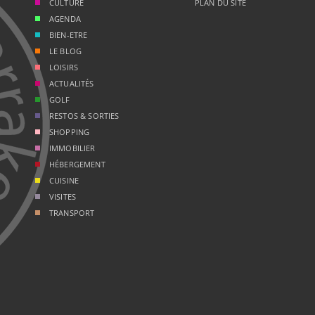
CULTURE
PLAN DU SITE
AGENDA
BIEN-ETRE
LE BLOG
LOISIRS
ACTUALITÉS
GOLF
RESTOS & SORTIES
SHOPPING
IMMOBILIER
HÉBERGEMENT
CUISINE
VISITES
TRANSPORT