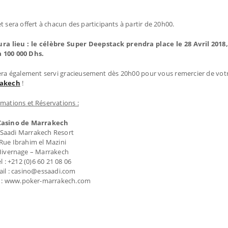
t sera offert à chacun des participants à partir de 20h00.
ra lieu : le célèbre Super Deepstack prendra place le 28 Avril 2018,
à 100 000 Dhs.
era également servi gracieusement dès 20h00 pour vous remercier de votr
rakech
!
rmations et Réservations :
Casino de Marrakech
 Saadi Marrakech Resort
Rue Ibrahim el Mazini
ivernage – Marrakech
l : +212 (0)6 60 21 08 06
il : casino@essaadi.com
 : www.poker-marrakech.com