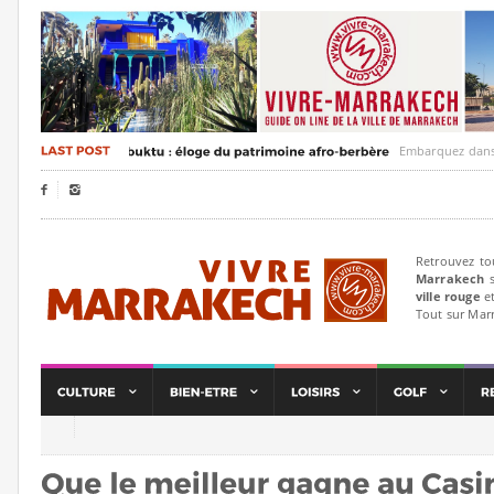
Embarquez dans un voy


Retrouvez to
Marrakech
s
ville rouge
et
Tout sur Mar