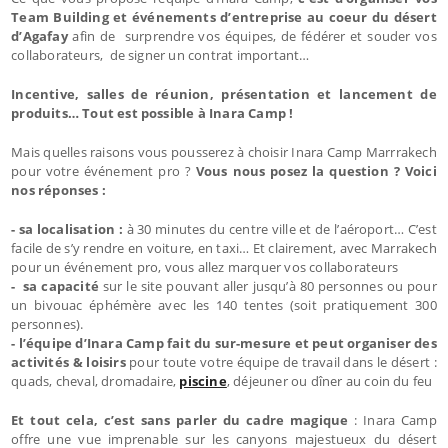
Team Building et événements d’entreprise au coeur du désert
d’Agafay
afin de surprendre vos équipes, de fédérer et souder vos
collaborateurs, de signer un contrat important…
Incentive, salles de réunion, présentation et lancement de
produits… Tout est possible à Inara Camp !
Mais quelles raisons vous pousserez à choisir Inara Camp Marrrakech
pour votre événement pro ?
Vous nous posez la question ? Voici
nos réponses :
- sa localisation :
à 30 minutes du centre ville et de l’aéroport… C’est
facile de s’y rendre en voiture, en taxi… Et clairement, avec Marrakech
pour un événement pro, vous allez marquer vos collaborateurs
- sa capacité
sur le site pouvant aller jusqu’à 80 personnes ou pour
un bivouac éphémère avec les 140 tentes (soit pratiquement 300
personnes).
- l’équipe d’Inara Camp fait du sur-mesure et peut organiser des
activités & loisirs
pour toute votre équipe de travail dans le désert :
quads, cheval, dromadaire,
piscine
, déjeuner ou dîner au coin du feu
Et tout cela, c’est sans parler du cadre magique
: Inara Camp
offre une vue imprenable sur les canyons majestueux du désert