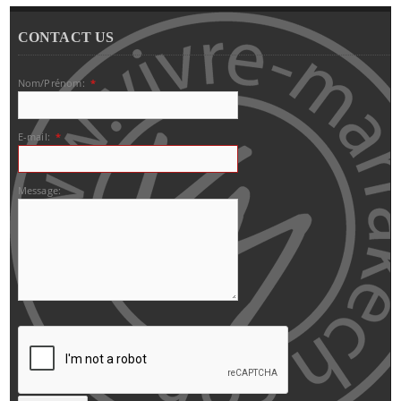
CONTACT US
Nom/Prénom:
*
E-mail:
*
Message: