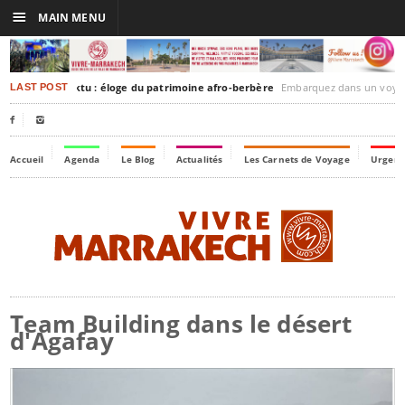
☰
MAIN MENU
akesh-Timbuktu : éloge du patrimoine afro-berbère
Embarquez dans un voyage culturel dans le temps, 
LAST POST


Accueil
Agenda
Le Blog
Actualités
Les Carnets de Voyage
Urgenc
Team Building dans le désert
d'Agafay