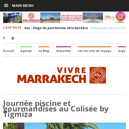
☰
MAIN MENU
rakesh-Timbuktu : éloge du patrimoine afro-berbère
Embarquez dans un voyage culturel dans le temps
LAST POST


Accueil
Agenda
Le Blog
Actualités
Les Carnets de Voyage
Urgenc
Journée piscine et
gourmandises au Colisée by
Tigmiza