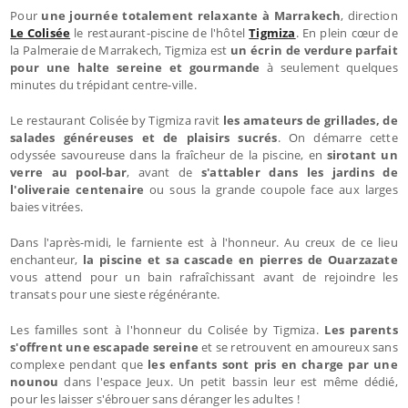
Pour
une journée totalement relaxante à Marrakech
, direction
Le Colisée
le restaurant-piscine de l'hôtel
Tigmiza
. En plein cœur de
la Palmeraie de Marrakech, Tigmiza est
un écrin de verdure parfait
pour une halte sereine et gourmande
à seulement quelques
minutes du trépidant centre-ville.
Le restaurant Colisée by Tigmiza ravit
les amateurs de grillades, de
salades généreuses et de plaisirs sucrés
. On démarre cette
odyssée savoureuse dans la fraîcheur de la piscine, en
sirotant un
verre au pool-bar
, avant de
s'attabler dans les jardins de
l'oliveraie centenaire
ou sous la grande coupole face aux larges
baies vitrées.
Dans l'après-midi, le farniente est à l'honneur. Au creux de ce lieu
enchanteur,
la piscine et sa cascade en pierres de Ouarzazate
vous attend pour un bain rafraîchissant avant de rejoindre les
transats pour une sieste régénérante.
Les familles sont à l'honneur du Colisée by Tigmiza.
Les parents
s'offrent une escapade sereine
et se retrouvent en amoureux sans
complexe pendant que
les enfants sont pris en charge par une
nounou
dans l'espace Jeux. Un petit bassin leur est même dédié,
pour les laisser s'ébrouer sans déranger les adultes !