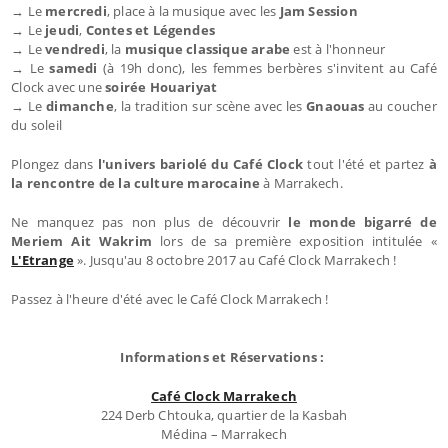
→ Le
mercredi
, place à la musique avec les
Jam Session
→ Le
jeudi
,
Contes et Légendes
→ Le
vendredi
, la
musique classique arabe
est à l'honneur
→ Le
samedi
(à 19h donc), les femmes berbères s'invitent au Café
Clock avec une
soirée Houariyat
→ Le
dimanche
, la tradition sur scène avec les
Gnaouas
au coucher
du soleil
Plongez dans
l'univers bariolé du Café Clock
tout l'été et partez
à
la rencontre de la culture marocaine
à Marrakech.
Ne manquez pas non plus de découvrir
le monde bigarré de
Meriem Ait Wakrim
lors de sa première exposition intitulée «
L'Etrange
». Jusqu'au 8 octobre 2017 au Café Clock Marrakech !
Passez à l'heure d'été avec le Café Clock Marrakech !
Informations et Réservations :
Café Clock Marrakech
224 Derb Chtouka, quartier de la Kasbah
Médina – Marrakech