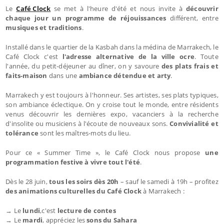
Le
Café Clock
se met à l'heure d'été et nous invite à
découvrir
chaque jour un programme de réjouissances
différent, entre
musiques et traditions
.
Installé dans le quartier de la Kasbah dans la médina de Marrakech, le
Café Clock c'est
l'adresse alternative de la ville ocre
. Toute
l'année, du petit-déjeuner au dîner, on y savoure
des plats frais et
faits-maison
dans une
ambiance détendue et arty
.
Marrakech y est toujours à l'honneur. Ses artistes, ses plats typiques,
son ambiance éclectique. On y croise tout le monde, entre résidents
venus découvrir les dernières expo, vacanciers à la recherche
d'insolite ou musiciens à l'écoute de nouveaux sons.
Convivialité et
tolérance
sont les maîtres-mots du lieu.
Pour ce « Summer Time », le Café Clock nous propose
une
programmation festive à vivre tout l'été
.
Dès le 28 juin,
tous les soirs dès 20h
– sauf le samedi à 19h – profitez
des animations culturelles du Café Clock
à Marrakech :
→ Le
lundi
,c'est
lecture de contes
→ Le
mardi
, appréciez les
sons du Sahara