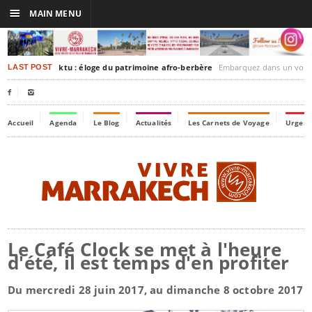
☰
MAIN MENU
rakesh-Timbuktu : éloge du patrimoine afro-berbère
Embarquez dans un voyage culturel dans le temps,
LAST POST


Accueil
Agenda
Le Blog
Actualités
Les Carnets de Voyage
Urgenc
Le Café Clock se met à l'heure
d'été, il est temps d'en profiter
Du mercredi 28 juin 2017, au dimanche 8 octobre 2017