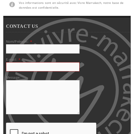
Vos informations sont en sécurité avec Vivre Marrakech, notre base de
données est confidentielle.
CONTACT US
Nom/Prénom:
*
E-mail:
*
Message: