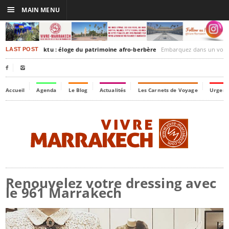
☰
MAIN MENU
rakesh-Timbuktu : éloge du patrimoine afro-berbère
Embarquez dans un voyage culturel dans le temps,
LAST POST


Accueil
Agenda
Le Blog
Actualités
Les Carnets de Voyage
Urgenc
Renouvelez votre dressing avec
le 961 Marrakech