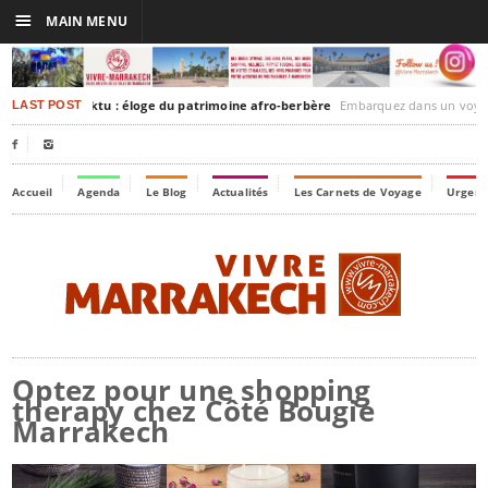
☰
MAIN MENU
rakesh-Timbuktu : éloge du patrimoine afro-berbère
Embarquez dans un voyage culturel dans le temps,
LAST POST


Accueil
Agenda
Le Blog
Actualités
Les Carnets de Voyage
Urgenc
Optez pour une shopping
therapy chez Côté Bougie
Marrakech