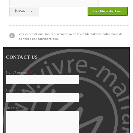
Les Newsletters
Vos informations sont en sécurité avec Vivre Marrakech, notre base de
données est confidentielle.
CONTACT US
Nom/Prénom:
*
E-mail:
*
Message: