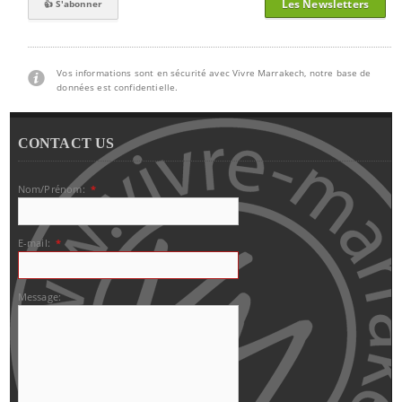
Les Newsletters
Vos informations sont en sécurité avec Vivre Marrakech, notre base de
données est confidentielle.
CONTACT US
Nom/Prénom:
*
E-mail:
*
Message: