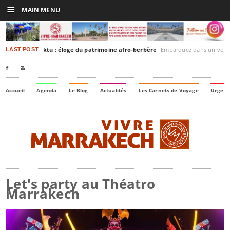
☰
MAIN MENU
rakesh-Timbuktu : éloge du patrimoine afro-berbère
Embarquez dans un voyage culturel dans le temps,
LAST POST


Accueil
Agenda
Le Blog
Actualités
Les Carnets de Voyage
Urgenc
Let's party au Théatro
Marrakech