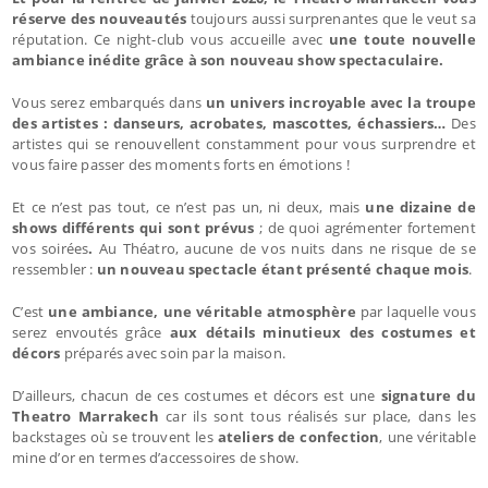
réserve des nouveautés
toujours aussi surprenantes que le veut sa
réputation. Ce night-club vous accueille avec
une toute nouvelle
ambiance inédite grâce à son nouveau show spectaculaire.
Vous serez embarqués dans
un univers incroyable avec la troupe
des artistes : danseurs, acrobates, mascottes, échassiers…
Des
artistes qui se renouvellent constamment pour vous surprendre et
vous faire passer des moments forts en émotions !
Et ce n’est pas tout, ce n’est pas un, ni deux, mais
une dizaine de
shows différents qui sont prévus
; de quoi agrémenter fortement
vos soirées
.
Au Théatro, aucune de vos nuits dans ne risque de se
ressembler :
un nouveau spectacle étant présenté chaque mois
.
C’est
une ambiance, une véritable atmosphère
par laquelle vous
serez envoutés grâce
aux détails minutieux des costumes et
décors
préparés avec soin par la maison.
D’ailleurs, chacun de ces costumes et décors est une
signature du
Theatro Marrakech
car ils sont tous réalisés sur place, dans les
backstages où se trouvent les
ateliers de confection
, une véritable
mine d’or en termes d’accessoires de show.