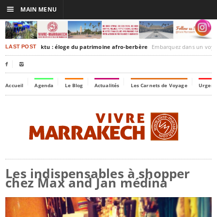
☰
MAIN MENU
akesh-Timbuktu : éloge du patrimoine afro-berbère
Embarquez dans un voyage culturel dans le temps,
LAST POST


Accueil
Agenda
Le Blog
Actualités
Les Carnets de Voyage
Urgenc
Les indispensables à shopper
chez Max and Jan médina