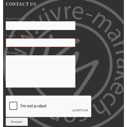
CONTACT US
Nom/Prénom:
*
E-mail:
*
Message: