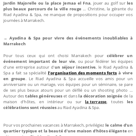
Jardin Majorelle ou la place Jemaa el Fna
, jouer au golf sur
les
plus beaux parcours de la ville rouge
… Christine, la gérante du
Riad Ayadina & Spa, ne manque de propositions pour occuper vos
journées à Marrakech.
→ Ayadina & Spa pour vivre des événements inoubliables à
Marrakech
Pour tous ceux qui ont choisi Marrakech pour
célébrer un
événement important de leur vie
, ou pour fédérer les équipes
d'une entreprise autour d'
un séjour incentive
, le Riad Ayadina &
Spa a fait sa spécialité
l'organisation des moments forts
à vivre
en groupe
. Le Riad Ayadina & Spa accueille vos amis pour un
anniversaire ou un mariage, vos équipes pour un séminaire, se pare
de ses plus beaux atours pour un défilé ou un shooting photo …
Autour des
tables généreuses
et dans
la décoration soignée
de la
maison d'hôtes, en intérieur ou sur
la terrasse
, toutes
les
célébrations sont réussies
au Riad Ayadina & Spa.
Pour vos prochaines vacances à Marrakech, privilégiez
le calme d'un
quartier typique et la beauté d'une maison d'hôtes élégante
en