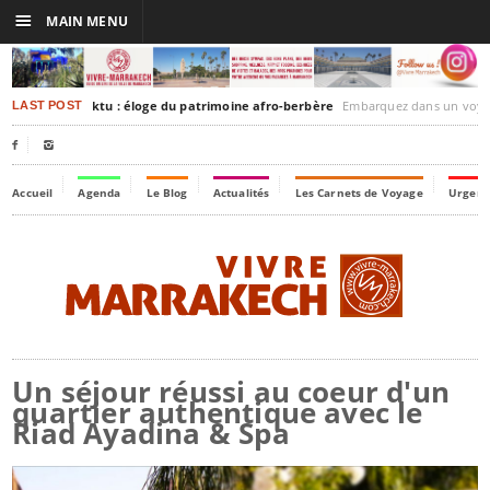
☰
MAIN MENU
akesh-Timbuktu : éloge du patrimoine afro-berbère
Embarquez dans un voyage culturel dans le temps,
LAST POST


Accueil
Agenda
Le Blog
Actualités
Les Carnets de Voyage
Urgenc
Un séjour réussi au coeur d'un
quartier authentique avec le
Riad Ayadina & Spa