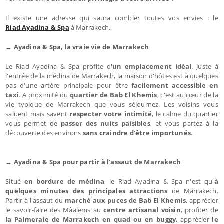
Il existe une adresse qui saura combler toutes vos envies : le
Riad Ayadina & Spa
à Marrakech.
→ Ayadina & Spa, la vraie vie de Marrakech
Le Riad Ayadina & Spa profite d'
un emplacement idéal
. Juste à
l'entrée de la médina de Marrakech, la maison d'hôtes est à quelques
pas d'une artère principale pour être
facilement accessible en
taxi
. A proximité du
quartier de Bab El Khemis
, c'est au cœur de la
vie typique de Marrakech que vous séjournez. Les voisins vous
saluent mais savent
respecter votre intimité
, le calme du quartier
vous permet de
passer des nuits paisibles
, et vous partez à la
découverte des environs
sans craindre d'être importunés
.
→ Ayadina & Spa pour partir à l'assaut de Marrakech
Situé
en bordure de médina
, le Riad Ayadina & Spa n'est qu'
à
quelques minutes des principales attractions
de Marrakech.
Partir à l'assaut du
marché aux puces de Bab El Khemis
, apprécier
le savoir-faire des Mâalems au
centre artisanal voisin
, profiter de
la Palmeraie de Marrakech en quad ou en buggy
, apprécier
le