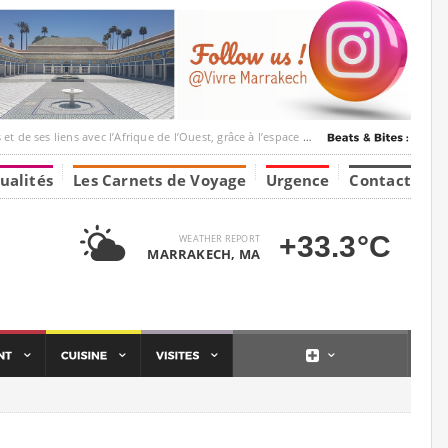
ec l’Afrique de l’Ouest, grâce à l’espace Marrakesh-Tumbuktu.
ualités
Les Carnets de Voyage
Urgence
Contact
+33.3°C
WEATHER REPORT
MARRAKECH, MA