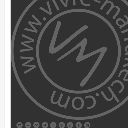








