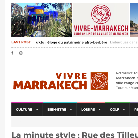
Embarquez dans un voya


Retrouvez to
Marrakech
s
ville rouge
et
Tout sur Mar