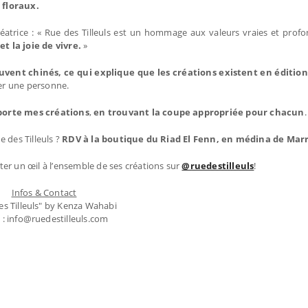
 floraux.
créatrice : « Rue des Tilleuls est un hommage aux valeurs vraies et prof
t la joie de vivre.
»
ouvent chinés, ce qui explique que les créations existent en éditio
mer une personne.
 porte mes créations
,
en trouvant la coupe appropriée pour chacun
.
 des Tilleuls ?
RDV à la boutique du Riad El Fenn, en médina de Mar
er un œil à l’ensemble de ses créations sur
@ruedestilleuls
!
Infos & Contact
es Tilleuls" by Kenza Wahabi
 : info@ruedestilleuls.com