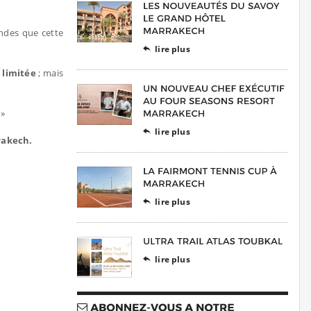
ondes que cette
lire plus

n limitée
; mais
 »
lire plus

rakech.
lire plus

lire plus
