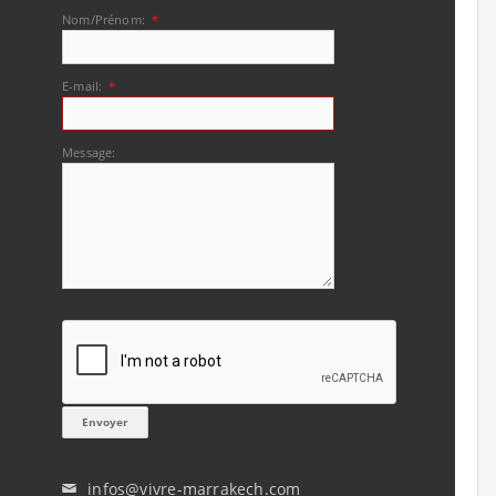
Nom/Prénom:
*
E-mail:
*
Message:
infos@vivre-marrakech.com
✉