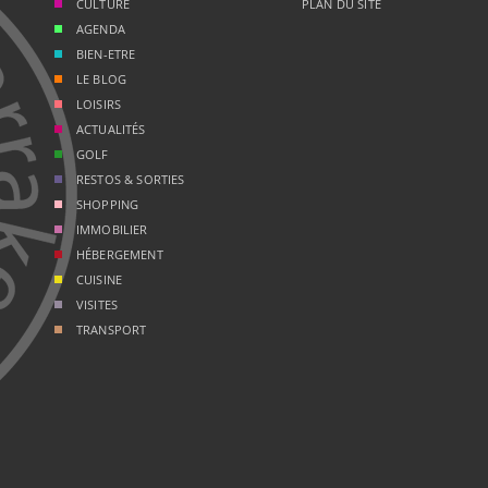
CULTURE
PLAN DU SITE
AGENDA
BIEN-ETRE
LE BLOG
LOISIRS
ACTUALITÉS
GOLF
RESTOS & SORTIES
SHOPPING
IMMOBILIER
HÉBERGEMENT
CUISINE
VISITES
TRANSPORT