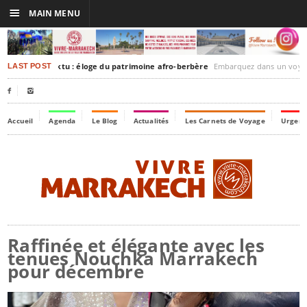
☰
MAIN MENU
akesh-Timbuktu : éloge du patrimoine afro-berbère
Embarquez dans un voyage culturel dans le temps, 
LAST POST


Accueil
Agenda
Le Blog
Actualités
Les Carnets de Voyage
Urgenc
Raffinée et élégante avec les
tenues Nouchka Marrakech
pour décembre