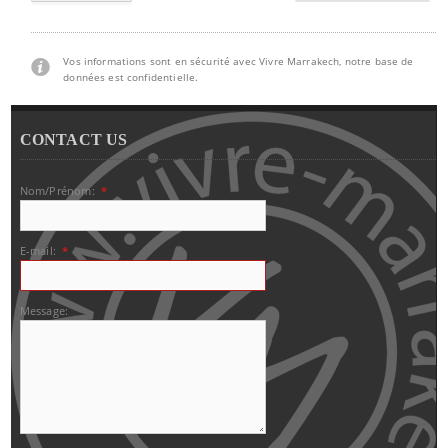
Vos informations sont en sécurité avec Vivre Marrakech, notre base de
données est confidentielle.
CONTACT US
Nom/Prénom:
*
E-mail:
*
Message: