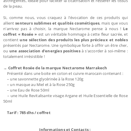
astringentes, idéale pour faciliter la cicatrisation et resserer les tissus
de la peau.
Si, comme nous, vous craquez à l'évocation de ces produits qui
allient
senteurs sublimes et qualités cosmétiques
, mais que vous
n'arrivez pas à choisir, la marque Nectarome pense à nous !
Le
coffret « Rosée »
est un véritable hommage à cette fleur sacrée, et
contient
une sélection des produits les plus précieux et nobles
présentés par Nectarome. Une symbolique forte à offrir un être cher,
ou
une association d'energies positives
à s'accorder à soi-même :
totalement irrésistible !
→ Coffret Rosée de la marque Nectarome Marrakech
Présenté dans une boite en coton et cuivre marocain contenant :
– une savonnette glycérinée à la Rose 120g
– un masque au Miel et à la Rose 250g
– une Eau de Rose 50ml
– une Huile Revitalisante visage Argane et Huile Essentielle de Rose
50ml
Tarif : 785 dhs / coffret
Informations et Contacts :