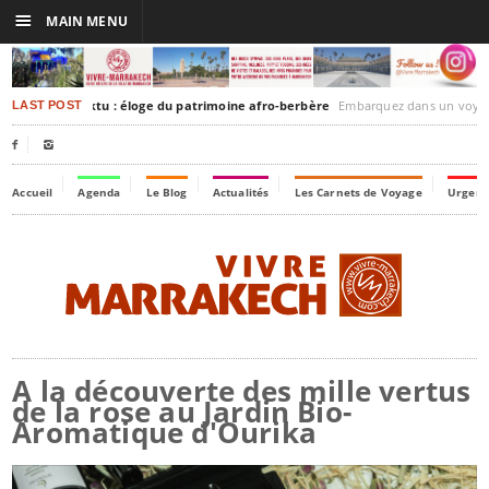
☰
MAIN MENU
akesh-Timbuktu : éloge du patrimoine afro-berbère
Embarquez dans un voyage culturel dans le temps, 
LAST POST


Accueil
Agenda
Le Blog
Actualités
Les Carnets de Voyage
Urgenc
A la découverte des mille vertus
de la rose au Jardin Bio-
Aromatique d'Ourika