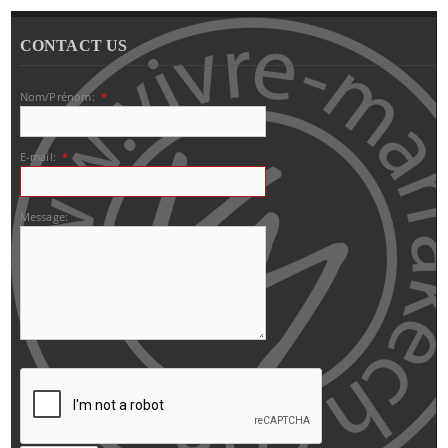
CONTACT US
Nom/Prénom:
*
E-mail:
*
Message: