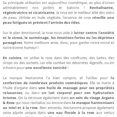
Sa principale utilisation est aujourd'hui cosmétique, en plus d'orner
admirablement nos jardins et balcons !
Revitalisante,
régénératrice et cicatrisante
, la rose est le meilleur allié des soins
de peau. Utilisée en huile végétale, l'essence de rose
réveille une
peau fatiguée et prévient l'arrivée des rides
.
Sur le plan émotionnel, la rose nous aide à
lutter contre l'anxiété
et le stress, le surménage, les émotions fortes ou les déprimes
passagères
. Notre meilleure amie, donc, pour garder notre moral et
notre bonne humeur !
En cuisine
, on utilise la rose dans des confitures, des tartes, des
sirops ou des sorbets, car elle combat les désordres digestifs, ou en
infusion pour
une excellente tonicité
!
La marque Nectarome l'a bien compris, et l'utilise pour
la
confection de nombreux produits cosmétiques
. Elle se marie à
l'huile d'argane dans
une huile de massage pour ses propriétés
relaxantes
, ou dans
un lait corporel pour son hydratation
intense
. On la retrouve également dans
un soin du visage Argane
& Rose
qui nous revitalise, ou encore dans
le masque harmonisant
au miel et à la rose
. Bien entendu, Nectarome propose également
cette plante unique dans
une eau florale à la rose
aux vertus