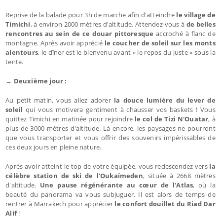
Reprise de la balade pour 3h de marche afin d'atteindre
le village de
Timichi
, à environ 2000 mètres d'altitude. Attendez-vous à
de belles
rencontres au sein de ce douar pittoresque
accroché à flanc de
montagne. Après avoir apprécié
le coucher de soleil sur les monts
alentours
, le dîner est le bienvenu avant « le repos du juste » sous la
tente.
→ Deuxième jour :
Au petit matin, vous allez adorer
la douce lumière du lever de
soleil
qui vous motivera gentiment à chausser vos baskets ! Vous
quittez Timichi en matinée pour rejoindre
le col de Tizi N'Ouatar
, à
plus de 3000 mètres d'altitude. Là encore, les paysages ne pourront
que vous transporter et vous offrir des souvenirs impérissables de
ces deux jours en pleine nature.
Après avoir atteint le top de votre équipée, vous redescendez vers
la
célèbre station de ski de l'Oukaïmeden
, située à 2668 mètres
d'altitude.
Une pause régénérante au cœur de l'Atlas
, où la
beauté du panorama va vous subjuguer. Il est alors de temps de
rentrer à Marrakech pour apprécier
le confort douillet du Riad Dar
Alif
!