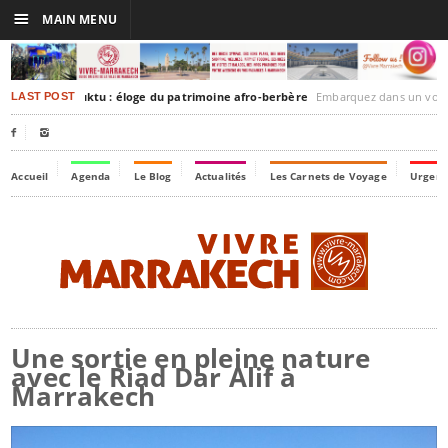
☰
MAIN MENU
rakesh-Timbuktu : éloge du patrimoine afro-berbère
Embarquez dans un voyage culturel dans le temps
LAST POST


Accueil
Agenda
Le Blog
Actualités
Les Carnets de Voyage
Urgenc
Une sortie en pleine nature
avec le Riad Dar Alif à
Marrakech