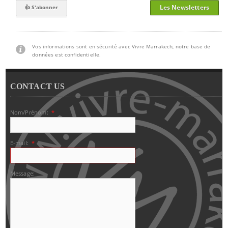
Les Newsletters
Vos informations sont en sécurité avec Vivre Marrakech, notre base de
données est confidentielle.
CONTACT US
Nom/Prénom:
*
E-mail:
*
Message: