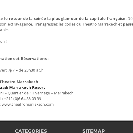
te
le retour de la soirée la plus glamour de la capitale française
. D
 son extravagance. Transgressez les codes du Theatro Marrakech et
passe
able.
ech !
mations et Réservations :
ert 7j/7 – de 23h30 à 5h
Theatro Marrakech
Saadi Marrakech Resort
ni – Quartier de l'Hivernage – Marrakech
l : +212 (0)6 64 86 03 39
 : www.theatromarrakech.com