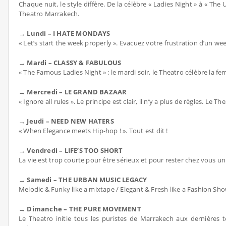
Chaque nuit, le style diffère. De la célèbre « Ladies Night » à « T
Theatro Marrakech.
→ Lundi – I HATE MONDAYS
« Let’s start the week properly ». Evacuez votre frustration d’un 
→ Mardi – CLASSY & FABULOUS
« The Famous Ladies Night » : le mardi soir, le Theatro célèbre la f
→ Mercredi – LE GRAND BAZAAR
« Ignore all rules ». Le principe est clair, il n’y a plus de règles. L
→ Jeudi – NEED NEW HATERS
« When Elegance meets Hip-hop ! ». Tout est dit !
→ Vendredi – LIFE’S TOO SHORT
La vie est trop courte pour être sérieux et pour rester chez vous un
→ Samedi – THE URBAN MUSIC LEGACY
Melodic & Funky like a mixtape / Elegant & Fresh like a Fashion Sho
→ Dimanche – THE PURE MOVEMENT
Le Theatro initie tous les puristes de Marrakech aux dernière