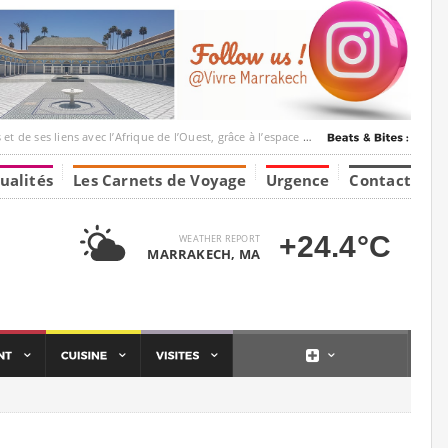
ec l’Afrique de l’Ouest, grâce à l’espace Marrakesh-Tumbuktu.
ualités
Les Carnets de Voyage
Urgence
Contact
+24.4°C
WEATHER REPORT
MARRAKECH, MA