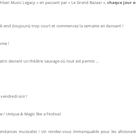
he Urban Music Legacy » en passant par « Le Grand Bazaar »,
chaque jour e
week-end (toujours) trop court et commencez la semaine en dansant !
emme !
e Theatro devient un théâtre sauvage où tout est permis …
 vendredi soir !
w / Unique & Magic like a Festival
s tendances musicales ! Un rendez-vous immanquable pour les aficiona