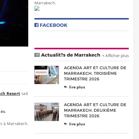
Marrakech.
+ Afficher plus
lire plus

ech Resort
sait
tés
.
es à Marrakech.
lire plus
