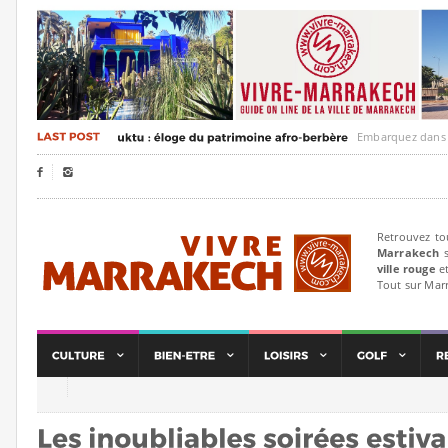
Embarquez dans un voya


Retrouvez to
Marrakech
s
ville rouge
et
Tout sur Mar