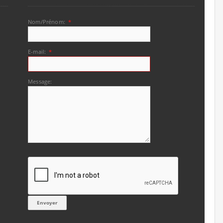
Nom/Prénom:
*
E-mail:
*
Message: