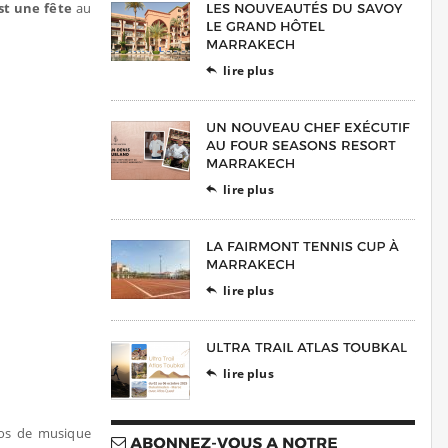
st une fête
au
lire plus

lire plus

lire plus

lire plus

dos de musique