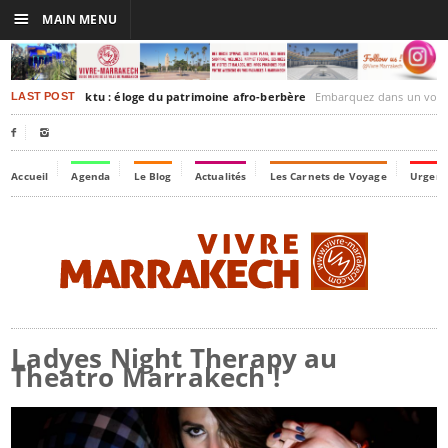
☰
MAIN MENU
rakesh-Timbuktu : éloge du patrimoine afro-berbère
Embarquez dans un voyage culturel dans le temps
LAST POST


Accueil
Agenda
Le Blog
Actualités
Les Carnets de Voyage
Urgenc
Ladyes Night Therapy au
Theatro Marrakech !