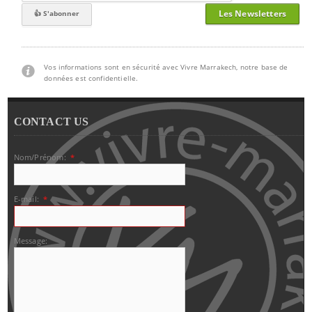
Les Newsletters
Vos informations sont en sécurité avec Vivre Marrakech, notre base de
données est confidentielle.
CONTACT US
Nom/Prénom:
*
E-mail:
*
Message: